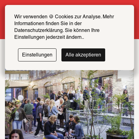
Sommer Special: Jetzt zum halben Preis 
SCHIRN FREUND*IN werden
Wir verwenden 🍪 Cookies zur Analyse. Mehr 
Rænah
© Janina Jackson 
Informationen finden Sie in der 
Mehr erfahren
Datenschutzerklärung. Sie können Ihre 
Einstellungen jederzeit ändern..
Einstellungen
Alle akzeptieren
Foto: Esra Klein 