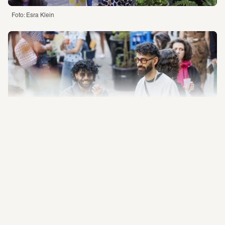
Impressum
Datenschutz
Besuchsordnung
Online-Shop
Foto: Esra Klein 
Konzert kostenfrei
SUMMER HANGOUT mit 
Rænah
Party
The World Through AI