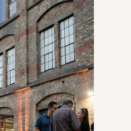
nen
Magazin
SCHIRN PAPER
 Preise
Merch
eit
Gutscheine
tworten
Jobs