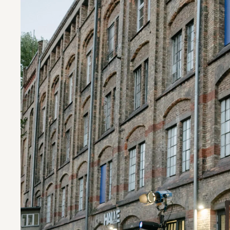
Programm
Besuch pla
Über die SCHIRN
Führungen
Öffnungszeiten
Tickets und
Kontakt
Barrierefreih
Newsletter
Fragen & An
© SCHIRN, Foto: Tetyana Lux 