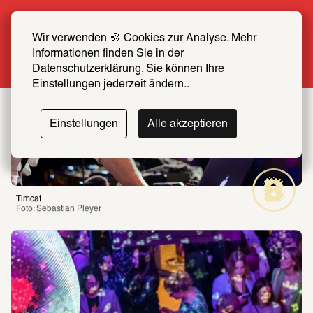
Sommer Special: Jetzt zum halben Preis 
SCHIRN FREUND*IN werden
Wir verwenden 🍪 Cookies zur Analyse. Mehr 
Informationen finden Sie in der 
Mehr erfahren
Datenschutzerklärung. Sie können Ihre 
Einstellungen jederzeit ändern..
Einstellungen
Alle akzeptieren
Timcat
Foto: Sebastian Pleyer 