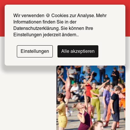
Sommer Special: Jetzt zum halben Preis 
SCHIRN FREUND*IN werden
Wir verwenden 🍪 Cookies zur Analyse. Mehr 
Informationen finden Sie in der 
Mehr erfahren
Datenschutzerklärung. Sie können Ihre 
Einstellungen jederzeit ändern..
SCHIRN
Einstellungen
Alle akzeptieren