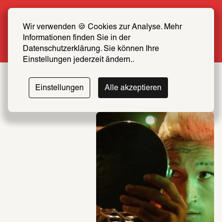
Sommer Special: Jetzt zum halben Preis 
SCHIRN FREUND*IN werden
Wir verwenden 🍪 Cookies zur Analyse. Mehr 
Informationen finden Sie in der 
Mehr erfahren
Datenschutzerklärung. Sie können Ihre 
Einstellungen jederzeit ändern..
SCHIRN
Einstellungen
Alle akzeptieren