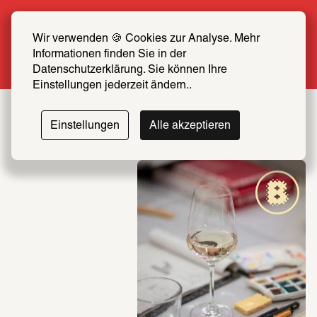
Sommer Special: Jetzt zum halben Preis 
SCHIRN FREUND*IN werden
Wir verwenden 🍪 Cookies zur Analyse. Mehr 
Informationen finden Sie in der 
Mehr erfahren
Datenschutzerklärung. Sie können Ihre 
Einstellungen jederzeit ändern..
Einstellungen
Alle akzeptieren