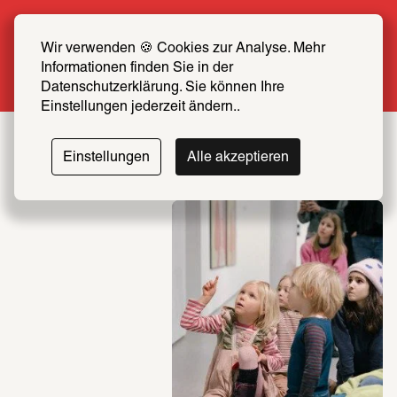
Sommer Special: Jetzt zum halben Preis 
SCHIRN FREUND*IN werden
Wir verwenden 🍪 Cookies zur Analyse. Mehr 
Informationen finden Sie in der 
Mehr erfahren
Datenschutzerklärung. Sie können Ihre 
Einstellungen jederzeit ändern..
Einstellungen
Alle akzeptieren