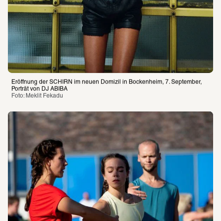
Eröffnung der SCHIRN im neuen Domizil in Bockenheim, 7. September, 
Porträt von DJ ABIBA
Foto: Meklit Fekadu 
Programm
Besuch planen
Über die SCHIRN
Führungen
Öffnungszeiten
Tickets und Preise
Kontakt
Barrierefreiheit
Newsletter
Fragen & Antworten
Magazin
Vermittlung
SCHIRN PAPER
Presse
Merch
SCHIRN FREUNDE