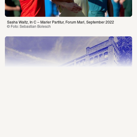
Gutscheine
Engagement
Jobs
Sanierung
Sasha Waltz, In C – Marler Partitur, Forum Marl, September 2022
© Foto: Sebastian Bolesch 
Impressum
Datenschutz
Besuchsordnung
Online-Shop
Parade & Opening Event
Event
Sasha Waltz & Guests
Mit einer Parade und großen Aufführung von 