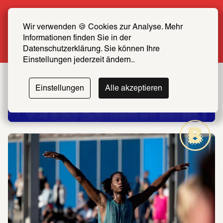
Sommer Special: Jetzt zum halben Preis 
SCHIRN FREUND*IN werden
Wir verwenden 🍪 Cookies zur Analyse. Mehr 
Informationen finden Sie in der 
Mehr erfahren
Datenschutzerklärung. Sie können Ihre 
Einstellungen jederzeit ändern..
Einstellungen
Alle akzeptieren