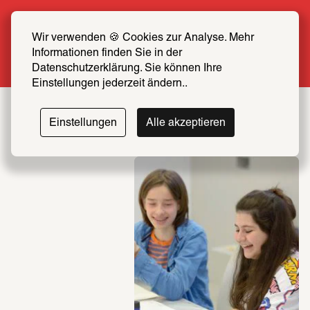
Sommer Special: Jetzt zum halben Preis 
SCHIRN FREUND*IN werden
Wir verwenden 🍪 Cookies zur Analyse. Mehr 
Informationen finden Sie in der 
Mehr erfahren
Datenschutzerklärung. Sie können Ihre 
Einstellungen jederzeit ändern..
Einstellungen
Alle akzeptieren