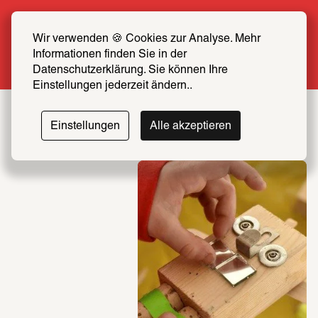
Sommer Special: Jetzt zum halben Preis 
SCHIRN FREUND*IN werden
Wir verwenden 🍪 Cookies zur Analyse. Mehr 
Informationen finden Sie in der 
Mehr erfahren
Datenschutzerklärung. Sie können Ihre 
Einstellungen jederzeit ändern..
Einstellungen
Alle akzeptieren