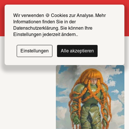
Sommer Special: Jetzt zum halben Preis 
SCHIRN FREUND*IN werden
Wir verwenden 🍪 Cookies zur Analyse. Mehr 
Informationen finden Sie in der 
Mehr erfahren
Datenschutzerklärung. Sie können Ihre 
Einstellungen jederzeit ändern..
Einstellungen
Alle akzeptieren