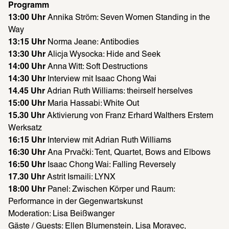
Programm
13:00 Uhr 
Annika Ström: Seven Women Standing in the 
Way
13:15 Uhr
 Norma Jeane: Antibodies
13:30 Uhr 
Alicja Wysocka: Hide and Seek
14:00 Uhr 
Anna Witt: Soft Destructions
14:30 Uhr
 Interview mit Isaac Chong Wai
14.45 Uhr
 Adrian Ruth Williams: theirself herselves
15:00 Uhr 
Maria Hassabi: White Out
15.30 Uhr 
Aktivierung von Franz Erhard Walthers Erstem 
Werksatz
16:15 Uhr
 Interview mit Adrian Ruth Williams
16:30 Uhr
 Ana Prvački: Tent, Quartet, Bows and Elbows
16:50 Uhr
 Isaac Chong Wai: Falling Reversely
17.30 Uhr
 Astrit Ismaili: LYNX
18:00 Uhr 
Panel: Zwischen Körper und Raum: 
Performance in der Gegenwartskunst
Moderation: Lisa Beißwanger
Gäste / Guests: Ellen Blumenstein, Lisa Moravec, 