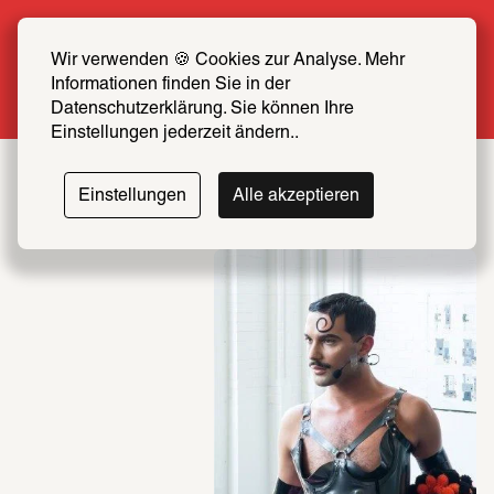
Sommer Special: Jetzt zum halben Preis 
SCHIRN FREUND*IN werden
Wir verwenden 🍪 Cookies zur Analyse. Mehr 
Informationen finden Sie in der 
Mehr erfahren
Datenschutzerklärung. Sie können Ihre 
Einstellungen jederzeit ändern..
Einstellungen
Alle akzeptieren