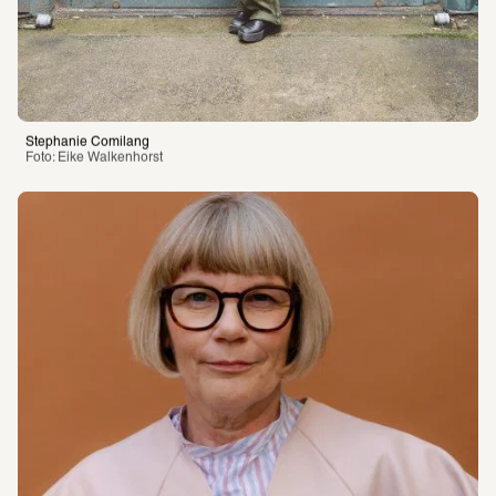
Stephanie Comilang
Foto: Eike Walkenhorst 
Programm
Besuch planen
Über die SCHIRN
Führungen
Öffnungszeiten
Tickets und Preise
Kontakt
Barrierefreiheit
Newsletter
Fragen & Antworten
Magazin
Vermittlung
SCHIRN PAPER
Presse
Merch
SCHIRN FREUNDE
Gutscheine
Engagement
Jobs
Sanierung
Impressum
Datenschutz
Besuchsordnung
Online-Shop