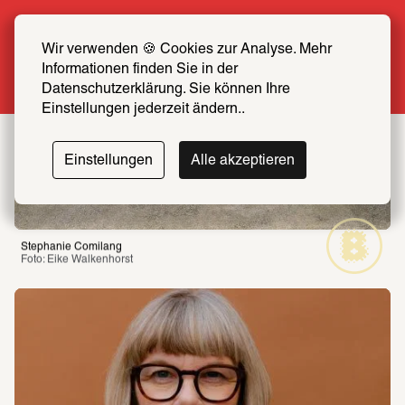
Sommer Special: Jetzt zum halben Preis 
SCHIRN FREUND*IN werden
Wir verwenden 🍪 Cookies zur Analyse. Mehr 
Informationen finden Sie in der 
Mehr erfahren
Datenschutzerklärung. Sie können Ihre 
Einstellungen jederzeit ändern..
Einstellungen
Alle akzeptieren
Stephanie Comilang
Foto: Eike Walkenhorst 