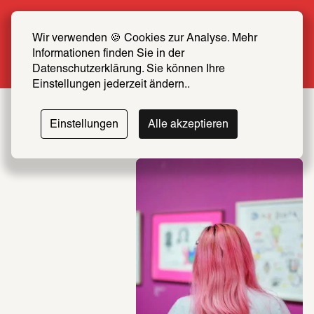
Sommer Special: Jetzt zum halben Preis 
SCHIRN FREUND*IN werden
Wir verwenden 🍪 Cookies zur Analyse. Mehr 
Informationen finden Sie in der 
Mehr erfahren
Datenschutzerklärung. Sie können Ihre 
Einstellungen jederzeit ändern..
Einstellungen
Alle akzeptieren