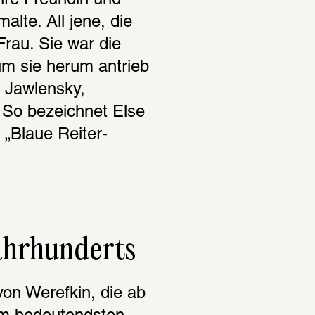
hre Freundin und 
lte. All jene, die 
Frau. Sie war die 
um sie herum antrieb 
 Jawlensky, 
So bezeichnet Else 
 „Blaue Reiter-
ahrhunderts
on Werefkin, die ab 