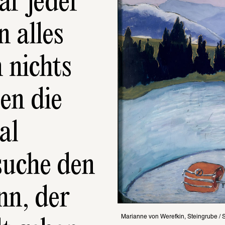
ar jeder 
 alles 
nichts 
en die 
l 
uche den 
n, der 
Marianne von Werefkin, Steingrube / S