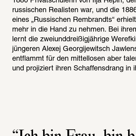
1880 Privatschülerin von Ilja Repin, d
russischen Realisten war, und die 1886
eines „Russischen Rembrandts“ erhielt,
mehr in die Hand zu nehmen. Bei ihrem 
lernt die zweiunddreißigjährige Werefki
jüngeren Alexej Georgijewitsch Jawlens
entflammt für den mittellosen aber tale
und projiziert ihren Schaffensdrang in i