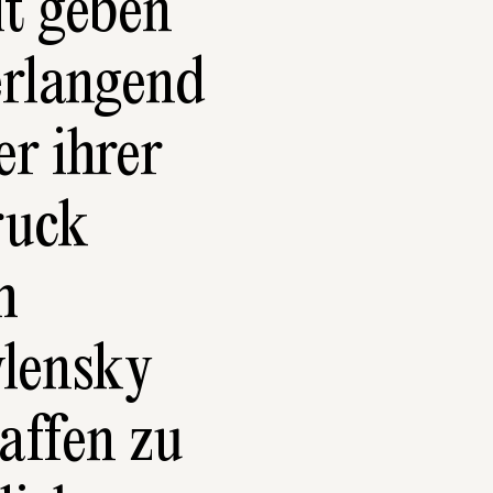
t geben 
rlangend 
r ihrer 
uck 
 
lensky 
affen zu 