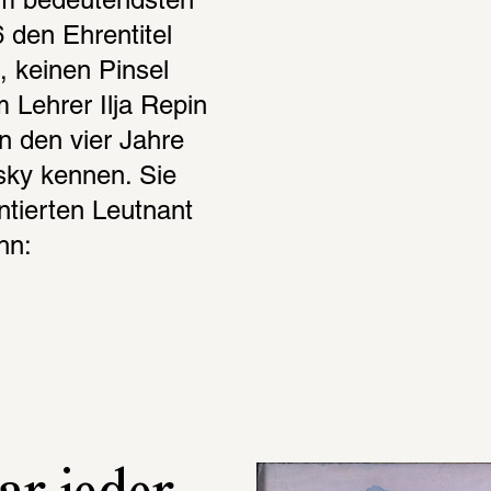
em bedeutendsten 
 den Ehrentitel 
 keinen Pinsel 
Lehrer Ilja Repin 
n den vier Jahre 
ky kennen. Sie 
ntierten Leutnant 
hn: