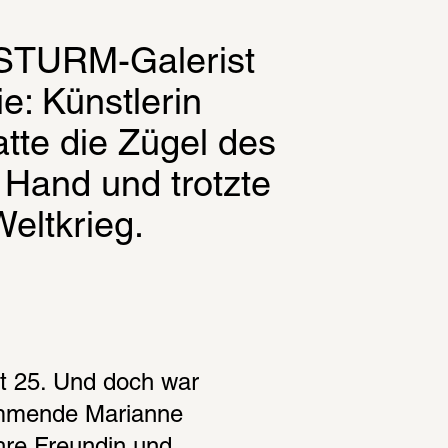
STURM-Galerist 
: Künstlerin 
te die Zügel des 
 Hand und trotzte 
eltkrieg.
ht 25. Und doch war 
mmende Marianne 