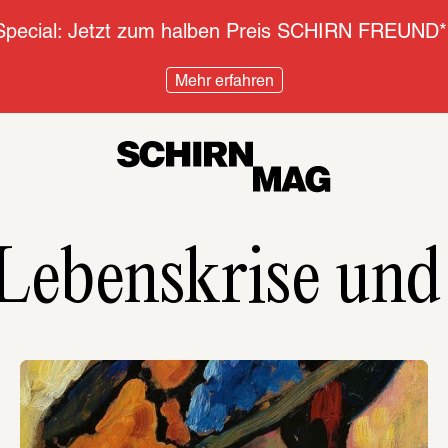
pecial: Jetzt zum halben Preis SCHIRN FREUND*
Mehr erfahren
Lebenskrise und