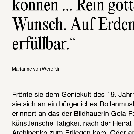
können … Rein göttl
Wunsch. Auf Erden 
erfüllbar.
Marianne von Werefkin
Frönte sie dem Geniekult des 19. Jahr
sie sich an ein bürgerliches Rollenmust
erinnert an das der Bildhauerin Gela Fo
künstlerische Tätigkeit nach der Heirat
Archipenko zum Erliegen kam. Oder an 