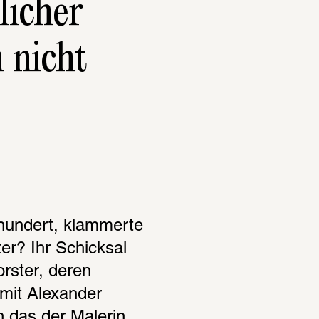
icher 
nicht 
hundert, klammerte 
er? Ihr Schicksal 
rster, deren 
 mit Alexander 
das der Malerin 