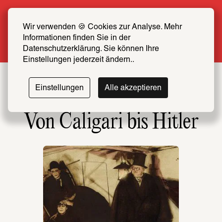
Sommer Special: Jetzt zum halben Preis 
SCHIRN FREUND*IN werden
Wir verwenden 🍪 Cookies zur Analyse. Mehr 
Informationen finden Sie in der 
Mehr erfahren
Datenschutzerklärung. Sie können Ihre 
Einstellungen jederzeit ändern..
Einstellungen
Alle akzeptieren
Von Caligari bis Hitler