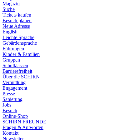
Magazin
Suche
Tickets kaufen
Besuch planen
Neue Adresse
English
Leichte Sprache
Gebärdensprache
Führungen
Kinder & Familien
Gruppen
Schulklassen
Barrierefreiheit
Über die SCHIRN
Vermittlung
Engagement
Presse
Sanierung
Jobs
Besuch
Online-Shop
SCHIRN FREUNDE
Fragen & Antworten
Kontakt
Newsletter