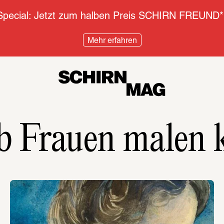
pecial: Jetzt zum halben Preis SCHIRN FREUND*
Mehr erfahren
b Frauen malen 