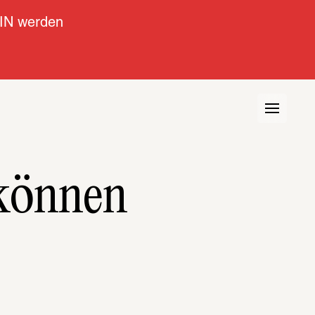
IN werden
können