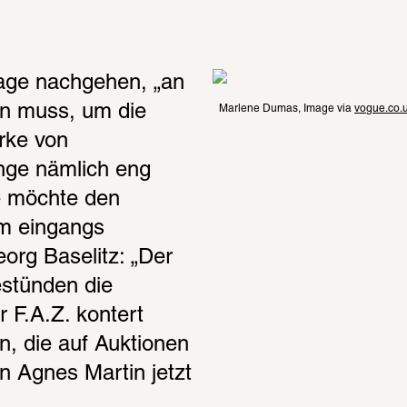
rage nachgehen, „an 
n muss, um die 
Marlene Dumas, Image via 
vogue.co.
ke von 
nge nämlich eng 
 möchte den 
m eingangs 
rg Baselitz: „Der 
stünden die 
 F.A.Z. kontert 
, die auf Auktionen 
n Agnes Martin jetzt 