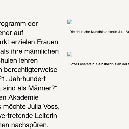
rogramm der 
ener auf 
Die deutsche Kunsthistorikerin Julia V
kt erzielen Frauen 
als ihre männlichen 
ulen lehren 
Lotte Laserstein, Selbstbildnis an der 
 berechtigterweise 
1. Jahrhundert 
t sind als Männer?“ 
en Akademie 
 möchte Julia Voss, 
ertretende Leiterin 
men nachspüren.