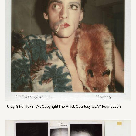
Ulay, S'he, 1973–74, Copyright The Artist, Courtesy ULAY Foundation