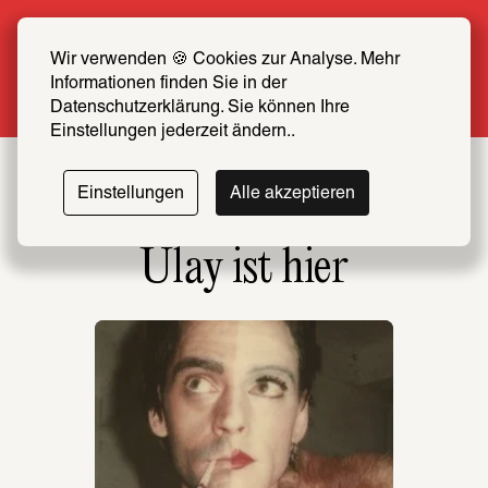
Sommer Special: Jetzt zum halben Preis 
SCHIRN FREUND*IN werden
Wir verwenden 🍪 Cookies zur Analyse. Mehr 
Informationen finden Sie in der 
Mehr erfahren
Datenschutzerklärung. Sie können Ihre 
Einstellungen jederzeit ändern..
Einstellungen
Alle akzeptieren
Ulay ist hier