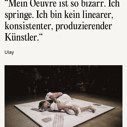
Mein Oeuvre ist so bizarr. Ich 
springe. Ich bin kein linea­rer, 
konsis­ten­ter, produ­zie­ren­der 
Künst­ler.
Ulay