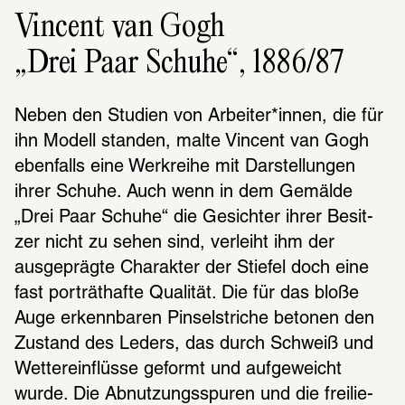
Vincent van Gogh
„Drei Paar Schuhe“, 1886/87
Neben den Studien von Arbei­ter*innen, die für 
ihn Modell stan­den, malte Vincent van Gogh 
eben­falls eine Werk­reihe mit Darstel­lun­gen 
ihrer Schuhe. Auch wenn in dem Gemälde 
„Drei Paar Schuhe“ die Gesich­ter ihrer Besit­
zer nicht zu sehen sind, verleiht ihm der 
ausge­prägte Charak­ter der Stie­fel doch eine 
fast porträthafte Quali­tät. Die für das bloße 
Auge erkenn­ba­ren Pinsel­stri­che beto­nen den 
Zustand des Leders, das durch Schweiß und 
Wetter­ein­flüsse geformt und aufge­weicht 
wurde. Die Abnut­zungs­spu­ren und die frei­lie­