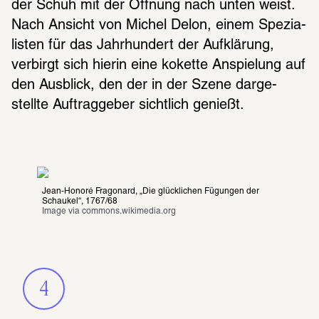
der Schuh mit der Öffnung nach unten weist. 
Nach Ansicht von Michel Delon, einem Spezia­
lis­ten für das Jahr­hun­dert der Aufklä­rung, 
verbirgt sich hierin eine kokette Anspie­lung auf 
den Ausblick, den der in der Szene darge­
stellte Auftrag­ge­ber sicht­lich genießt.
Jean-Honoré Fragonard, „Die glücklichen Fügungen der 
Schaukel“, 1767/68
Image via 
commons.wikimedia.org
4