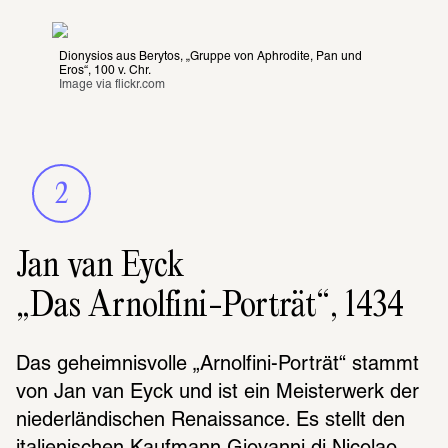
Dionysios aus Berytos, „Gruppe von Aphrodite, Pan und 
Eros“, 100 v. Chr.
Image via 
flickr.com
2
Jan van Eyck
„Das Arnolfini-Porträt“, 1434
Das geheim­nis­volle „Arnol­fini-Porträt“ stammt 
von Jan van Eyck und ist ein Meis­ter­werk der 
nieder­län­di­schen Renais­sance. Es stellt den 