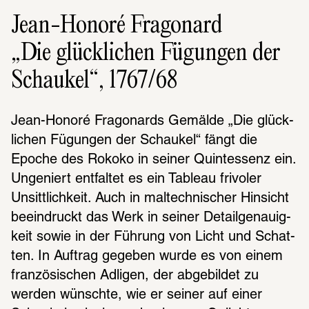
Jean-Honoré Fragonard
„Die glücklichen Fügungen der
Schaukel“, 1767/68
Jean-Honoré Frago­nards Gemälde „Die glück­
li­chen Fügun­gen der Schau­kel“ fängt die 
Epoche des Rokoko in seiner Quint­es­senz ein. 
Unge­niert entfal­tet es ein Tableau frivo­ler 
Unsitt­lich­keit. Auch in maltech­ni­scher Hinsicht 
beein­druckt das Werk in seiner Detail­ge­nau­ig­
keit sowie in der Führung von Licht und Schat­
ten. In Auftrag gege­ben wurde es von einem 
fran­zö­si­schen Adli­gen, der abge­bil­det zu 
werden wünschte, wie er seiner auf einer 