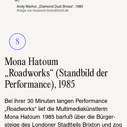
Andy Warhol, „Diamond Dust Shoes“, 1980
Image via 
museum-brandhorst.de
8
Mona Hatoum
„Roadworks“ (Standbild der
Performance), 1985
Bei ihrer 30 Minu­ten langen Perfor­mance 
„Road­works“ lief die Multi­me­dia­künst­le­rin 
Mona Hatoum 1985 barfuß über die Bürger­
steige des Londo­ner Stadt­teils Brix­ton und zog 