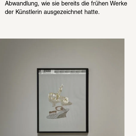
Abwand­lung, wie sie bereits die frühen Werke 
der Künst­le­rin ausge­zeich­net hatte.