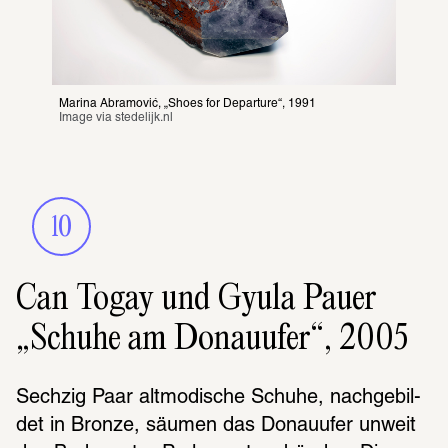
Marina Abramović, „Shoes for Departure“, 1991
Image via 
stedelijk.nl
10
Can Togay und Gyula Pauer
„Schuhe am Donauufer“, 2005
Sech­zig Paar altmo­di­sche Schuhe, nach­ge­bil­
det in Bronze, säumen das Donau­ufer unweit 