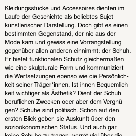
Klei­dungs­stü­cke und Acces­soires dien­ten im 
Laufe der Geschichte als belieb­tes Sujet 
künst­le­ri­scher Darstel­lung. Doch gibt es einen 
bestimm­ten Gegen­stand, der nie aus der 
Mode kam und gewiss eine Vorrang­stel­lung 
gegen­über allen ande­ren einnimmt: der Schuh. 
Er bietet funk­tio­na­len Schutz glei­cher­ma­ßen 
wie eine skulp­tu­rale Form und kommu­ni­ziert 
die Wert­set­zun­gen ebenso wie die Persön­lich­
keit seiner Träger*innen. Ist ihnen Bequem­lich­
keit wich­ti­ger als Ästhe­tik? Dient der Schuh 
beruf­li­chen Zwecken oder aber dem Vergnü­
gen? Schuhe sind poli­tisch. Schon auf den 
ersten Blick geben sie Auskunft über den 
sozio­öko­no­mi­schen Status. Und auch gar 