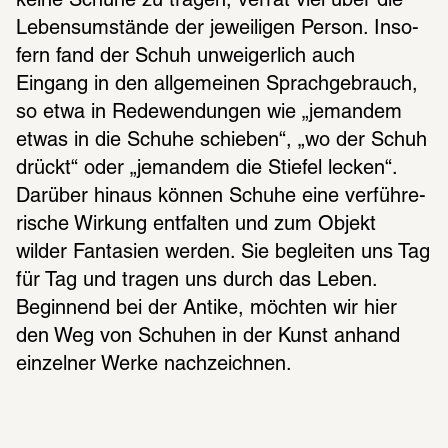
keine Schuhe zu tragen, verrät viel über die 
Lebens­um­stände der jewei­li­gen Person. Inso­
fern fand der Schuh unwei­ger­lich auch 
Eingang in den allge­mei­nen Sprach­ge­brauch, 
so etwa in Rede­wen­dun­gen wie „jeman­dem 
etwas in die Schuhe schie­ben“, „wo der Schuh 
drückt“ oder „jeman­dem die Stie­fel lecken“. 
Darüber hinaus können Schuhe eine verfüh­re­
ri­sche Wirkung entfal­ten und zum Objekt 
wilder Fanta­sien werden. Sie beglei­ten uns Tag 
für Tag und tragen uns durch das Leben. 
Begin­nend bei der Antike, möch­ten wir hier 
den Weg von Schu­hen in der Kunst anhand 
einzel­ner Werke nach­zeich­nen.