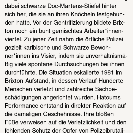
dabei schwarze Doc-Martens-Stie­fel hinter 
sich her, die sie an ihren Knöcheln fest­ge­bun­
den hatte. Vor der Gentri­fi­zie­rung bildete Brix­
ton noch ein bunt gemisch­tes Arbei­ter*innen­
vier­tel. Zu jener Zeit nahm die örtli­che Poli­zei 
gezielt kari­bi­sche und Schwarze Bewoh­
ner*innen ins Visier, indem sie unver­hält­nis­mä­
ßig viele spon­tane Durch­su­chun­gen bei ihnen 
durch­führte. Die Situa­tion eska­lierte 1981 im 
Brix­ton-Aufstand, in dessen Verlauf Hunderte 
Menschen verletzt und zahl­rei­che Sach­be­
schä­di­gun­gen ange­rich­tet wurden. Hato­ums 
Perfor­mance entstand in direk­ter Reak­tion auf 
die dama­li­gen Gescheh­nisse. Ihre bloßen 
Füße verwei­sen auf die Verletz­lich­keit und den 
fehlen­den Schutz der Opfer von Poli­zei­b­ru­ta­li­