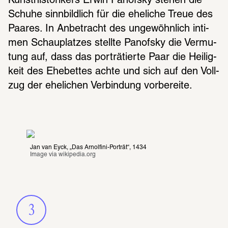
Kunst­his­to­ri­kers Erwin Panofsky stehen die 
Schuhe sinn­bild­lich für die eheli­che Treue des 
Paares. In Anbe­tracht des unge­wöhn­lich inti­
men Schau­plat­zes stellte Panofsky die Vermu­
tung auf, dass das porträ­tierte Paar die Heilig­
keit des Ehebet­tes achte und sich auf den Voll­
zug der eheli­chen Verbin­dung vorbe­reite.
Jan van Eyck, „Das Arnolfini-Porträt“, 1434
Image via 
wikipedia.org
3