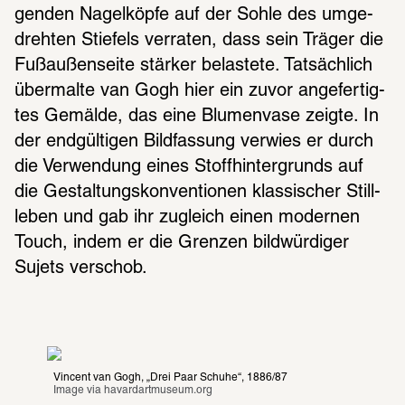
gen­den Nagel­köpfe auf der Sohle des umge­
dreh­ten Stie­fels verra­ten, dass sein Träger die 
Fußau­ßen­seite stär­ker belas­tete. Tatsäch­lich 
über­malte van Gogh hier ein zuvor ange­fer­tig­
tes Gemälde, das eine Blumen­vase zeigte. In 
der endgül­ti­gen Bild­fas­sung verwies er durch 
die Verwen­dung eines Stoff­hin­ter­grunds auf 
die Gestal­tungs­kon­ven­tio­nen klas­si­scher Still­
le­ben und gab ihr zugleich einen moder­nen 
Touch, indem er die Gren­zen bild­wür­di­ger 
Sujets verschob.
Vincent van Gogh, „Drei Paar Schuhe“, 1886/87
Image via 
havardartmuseum.org