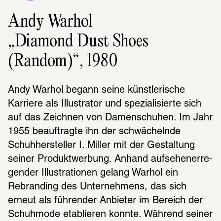
Andy Warhol
„Diamond Dust Shoes
(Random)“, 1980
Andy Warhol begann seine künst­le­ri­sche 
Karriere als Illus­tra­tor und spezia­li­sierte sich 
auf das Zeich­nen von Damen­schu­hen. Im Jahr 
1955 beauf­tragte ihn der schwä­chelnde 
Schuh­her­stel­ler I. Miller mit der Gestal­tung 
seiner Produkt­wer­bung. Anhand aufse­hen­er­re­
gen­der Illus­tra­tio­nen gelang Warhol ein 
Rebran­ding des Unter­neh­mens, das sich 
erneut als führen­der Anbie­ter im Bereich der 
Schuh­mode etablie­ren konnte. Während seiner 