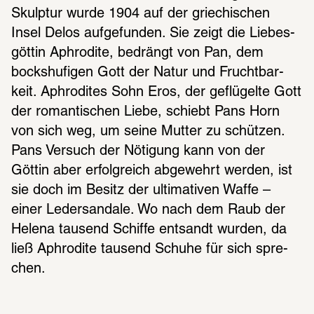
Skulp­tur wurde 1904 auf der grie­chi­schen 
Insel Delos aufge­fun­den. Sie zeigt die Liebes­
göt­tin Aphro­dite, bedrängt von Pan, dem 
bocks­hu­fi­gen Gott der Natur und Frucht­bar­
keit. Aphro­di­tes Sohn Eros, der geflü­gelte Gott 
der roman­ti­schen Liebe, schiebt Pans Horn 
von sich weg, um seine Mutter zu schüt­zen. 
Pans Versuch der Nöti­gung kann von der 
Göttin aber erfolg­reich abge­wehrt werden, ist 
sie doch im Besitz der ulti­ma­ti­ven Waffe – 
einer Leder­san­dale. Wo nach dem Raub der 
Helena tausend Schiffe entsandt wurden, da 
ließ Aphro­dite tausend Schuhe für sich spre­
chen.