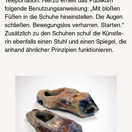
Tele­por­ta­tion. Hierzu erhielt das Publi­kum 
folgende Benut­zungs­an­wei­sung: „Mit bloßen 
Füßen in die Schuhe hinein­stel­len. Die Augen 
schlie­ßen. Bewe­gungs­los verhar­ren. Star­ten.“ 
Zusätz­lich zu den Schu­hen schuf die Künst­le­
rin eben­falls einen Stuhl und einen Spie­gel, die 
anhand ähnli­cher Prin­zi­pien funk­tio­nie­ren.