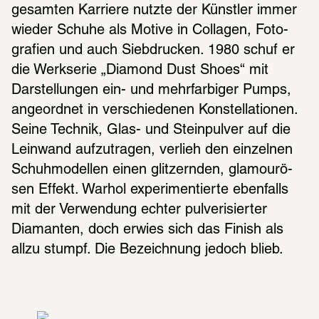
gesam­ten Karriere nutzte der Künst­ler immer 
wieder Schuhe als Motive in Colla­gen, Foto­
gra­fien und auch Sieb­dru­cken. 1980 schuf er 
die Werk­se­rie „Diamond Dust Shoes“ mit 
Darstel­lun­gen ein- und mehr­far­bi­ger Pumps, 
ange­ord­net in verschie­de­nen Konstel­la­tio­nen. 
Seine Tech­nik, Glas- und Stein­pul­ver auf die 
Lein­wand aufzu­tra­gen, verlieh den einzel­nen 
Schuh­mo­del­len einen glit­zern­den, glamou­rö­
sen Effekt. Warhol expe­ri­men­tierte eben­falls 
mit der Verwen­dung echter pulve­ri­sier­ter 
Diaman­ten, doch erwies sich das Finish als 
allzu stumpf. Die Bezeich­nung jedoch blieb.