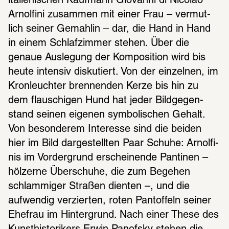
italie­ni­schen Kauf­mann Giovanni di Nico­lao 
Arnol­fini zusam­men mit einer Frau – vermut­
lich seiner Gemah­lin – dar, die Hand in Hand 
in einem Schlaf­zim­mer stehen. Über die 
genaue Ausle­gung der Kompo­si­tion wird bis 
heute inten­siv disku­tiert. Von der einzel­nen, im 
Kron­leuch­ter bren­nen­den Kerze bis hin zu 
dem flau­schi­gen Hund hat jeder Bild­ge­gen­
stand seinen eige­nen symbo­li­schen Gehalt. 
Von beson­de­rem Inter­esse sind die beiden 
hier im Bild darge­stell­ten Paar Schuhe: Arnol­fi­
nis im Vorder­grund erschei­nende Panti­nen – 
hölzerne Über­schuhe, die zum Bege­hen 
schlam­mi­ger Stra­ßen dien­ten –, und die 
aufwen­dig verzier­ten, roten Pantof­feln seiner 
Ehefrau im Hinter­grund. Nach einer These des 