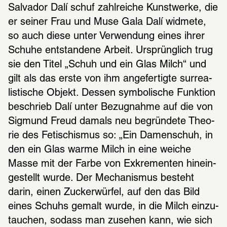
Salva­dor Dalí schuf zahl­rei­che Kunst­werke, die 
er seiner Frau und Muse Gala Dalí widmete, 
so auch diese unter Verwen­dung eines ihrer 
Schuhe entstan­dene Arbeit. Ursprüng­lich trug 
sie den Titel „Schuh und ein Glas Milch“ und 
gilt als das erste von ihm ange­fer­tigte surrea­
lis­ti­sche Objekt. Dessen symbo­li­sche Funk­tion 
beschrieb Dalí unter Bezug­nahme auf die von 
Sigmund Freud damals neu begrün­dete Theo­
rie des Feti­schis­mus so: „Ein Damen­schuh, in 
den ein Glas warme Milch in eine weiche 
Masse mit der Farbe von Exkre­men­ten hinein­
ge­stellt wurde. Der Mecha­nis­mus besteht 
darin, einen Zucker­wür­fel, auf den das Bild 
eines Schuhs gemalt wurde, in die Milch einzu­
tau­chen, sodass man zuse­hen kann, wie sich 