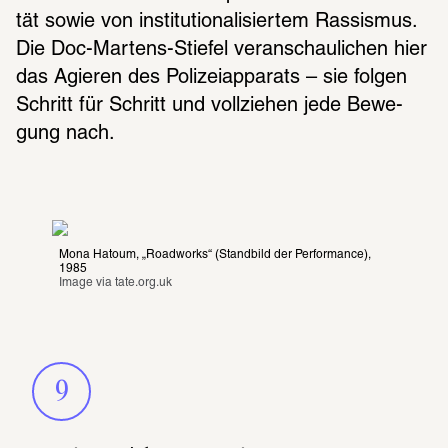
tät sowie von insti­tu­tio­na­li­sier­tem Rassis­mus. 
Die Doc-Martens-Stie­fel veran­schau­li­chen hier 
das Agie­ren des Poli­zei­ap­pa­rats – sie folgen 
Schritt für Schritt und voll­zie­hen jede Bewe­
gung nach.
Mona Hatoum, „Roadworks“ (Standbild der Performance), 
1985
Image via 
tate.org.uk
9