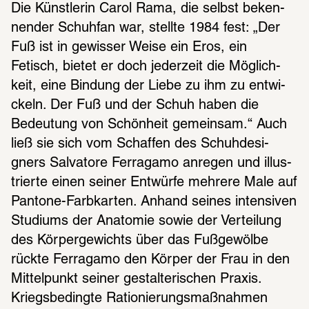
Die Künst­le­rin Carol Rama, die selbst beken­
nen­der Schuh­fan war, stellte 1984 fest: „Der 
Fuß ist in gewis­ser Weise ein Eros, ein 
Fetisch, bietet er doch jeder­zeit die Möglich­
keit, eine Bindung der Liebe zu ihm zu entwi­
ckeln. Der Fuß und der Schuh haben die 
Bedeu­tung von Schön­heit gemein­sam.“ Auch 
ließ sie sich vom Schaf­fen des Schuh­de­si­
gners Salva­tore Ferra­gamo anre­gen und illus­
trierte einen seiner Entwürfe mehrere Male auf 
Pantone-Farb­kar­ten. Anhand seines inten­si­ven 
Studi­ums der Anato­mie sowie der Vertei­lung 
des Körper­ge­wichts über das Fußge­wölbe 
rückte Ferra­gamo den Körper der Frau in den 
Mittel­punkt seiner gestal­te­ri­schen Praxis. 
Kriegs­be­dingte Ratio­nie­rungs­maß­nah­men 