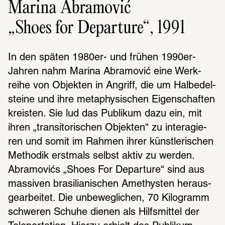
Marina Abramović
„Shoes for Departure“, 1991
In den späten 1980er- und frühen 1990er-
Jahren nahm Marina Abra­mović eine Werk­
reihe von Objek­ten in Angriff, die um Halb­edel­
steine und ihre meta­phy­si­schen Eigen­schaf­ten 
kreis­ten. Sie lud das Publi­kum dazu ein, mit 
ihren „tran­si­to­ri­schen Objek­ten“ zu inter­agie­
ren und somit im Rahmen ihrer künst­le­ri­schen 
Metho­dik erst­mals selbst aktiv zu werden. 
Abra­movićs „Shoes For Depar­ture“ sind aus 
massi­ven brasi­lia­ni­schen Amethys­ten heraus­
ge­ar­bei­tet. Die unbe­weg­li­chen, 70 Kilo­gramm 
schwe­ren Schuhe dienen als Hilfs­mit­tel der 