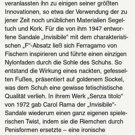
veran­lass­ten ihn zu eini­gen seiner größ­ten 
Inno­va­tio­nen, so etwa der Verwen­dung der zu 
jener Zeit noch unüb­li­chen Mate­ria­lien Segel­
tuch und Kork. Für die von ihm 1947 entwor­
fene Sandale „Invi­si­bile“ mit dem charak­te­ris­ti­
schen „F“-Absatz ließ sich Ferra­gamo von 
Fischern inspi­rie­ren und führte einen einzi­gen 
Nylon­fa­den durch die Sohle des Schuhs. So 
entstand die Wirkung eines nack­ten, gefes­sel­
ten Fußes, präsen­tiert auf golde­nem Sockel, 
was dem Schuh eine gewisse feti­schis­ti­sche 
Quali­tät verlieh. In ihrem Werk „Senza titolo“ 
von 1972 gab Carol Rama der „Invi­si­bile“-
Sandale wiederum einen ganz eige­nen spie­le­
ri­schen Twist, indem sie die Riem­chen durch 
Penis­for­men ersetzte – eine ironi­sche 