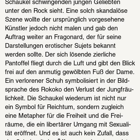
Schau­kel schwin­gen­den jungen Gelieb­ten 
unter den Rock sieht. Eine solch skan­da­löse 
Szene wollte der ursprüng­lich vorge­se­hene 
Künst­ler jedoch nicht malen und gab den 
Auftrag weiter an Frago­nard, der für seine 
Darstel­lun­gen eroti­scher Sujets bekannt 
werden sollte. Der sich lösende zier­li­che 
Pantof­fel fliegt durch die Luft und gibt den Blick 
frei auf den anmu­tig gewölb­ten Fuß der Dame. 
Ein verlo­re­ner Schuh symbo­li­siert in der Bild­
spra­che des Rokoko den Verlust der Jung­fräu­
lich­keit. Die Schau­kel wiederum ist nicht nur 
ein Symbol für Reich­tum, sondern zugleich 
eine Meta­pher für die Frei­heit und die Frei­
räume, die ein liber­tä­rer Umgang mit Sexua­li­
tät eröff­net. Und es ist auch kein Zufall, dass 