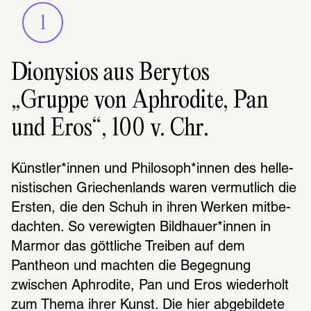
1
Dionysios aus Berytos
„Gruppe von Aphrodite, Pan
und Eros“, 100 v. Chr.
Künst­ler*innen und Philo­soph*innen des helle­
nis­ti­schen Grie­chen­lands waren vermut­lich die 
Ersten, die den Schuh in ihren Werken mitbe­
dach­ten. So verewig­ten Bild­hauer*innen in 
Marmor das gött­li­che Trei­ben auf dem 
Pantheon und mach­ten die Begeg­nung 
zwischen Aphro­dite, Pan und Eros wieder­holt 
zum Thema ihrer Kunst. Die hier abge­bil­dete 