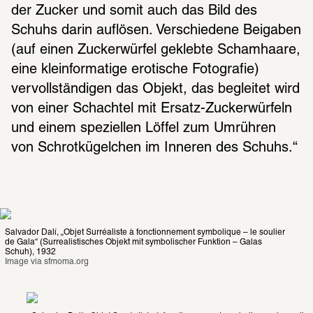
der Zucker und somit auch das Bild des 
Schuhs darin auflö­sen. Verschie­dene Beiga­ben 
(auf einen Zucker­wür­fel geklebte Scham­haare, 
eine klein­for­ma­tige eroti­sche Foto­gra­fie) 
vervoll­stän­di­gen das Objekt, das beglei­tet wird 
von einer Schach­tel mit Ersatz-Zucker­wür­feln 
und einem spezi­el­len Löffel zum Umrüh­ren 
von Schrot­kü­gel­chen im Inne­ren des Schuhs.“
Salvador Dalí, „Objet Surréaliste à fonctionnement symbolique – le soulier 
de Gala“ (Surrealistisches Objekt mit symbolischer Funktion – Galas 
Schuh), 1932
Image via 
sfmoma.org