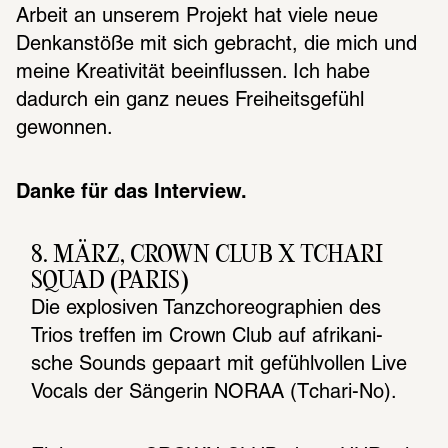
Arbeit an unserem Projekt hat viele neue 
Denkanstöße mit sich gebracht, die mich und 
meine Kreativität beeinflussen. Ich habe 
dadurch ein ganz neues Freiheitsgefühl 
gewonnen.
Danke für das Interview.
8. MÄRZ, CROWN CLUB X TCHARI 
SQUAD (PARIS)
Die explo­si­ven Tanz­cho­reo­gra­phien des 
Trios tref­fen im Crown Club auf afri­ka­ni­
sche Sounds gepaart mit gefühl­vol­len Live 
Vocals der Sänge­rin NORAA (Tchari-No).