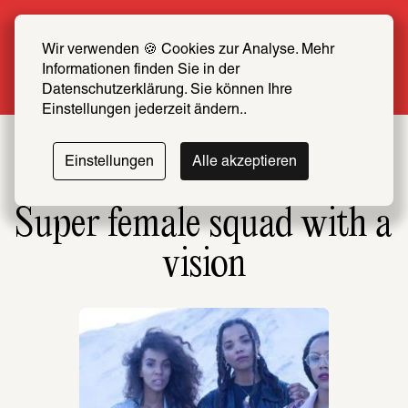
Sommer Special: Jetzt zum halben Preis 
SCHIRN FREUND*IN werden
Wir verwenden 🍪 Cookies zur Analyse. Mehr 
Informationen finden Sie in der 
Mehr erfahren
Datenschutzerklärung. Sie können Ihre 
Einstellungen jederzeit ändern..
Einstellungen
Alle akzeptieren
Super female squad with a 
vision