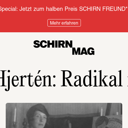
pecial: Jetzt zum halben Preis SCHIRN FREUND*
Mehr erfahren
Hjertén: Radika