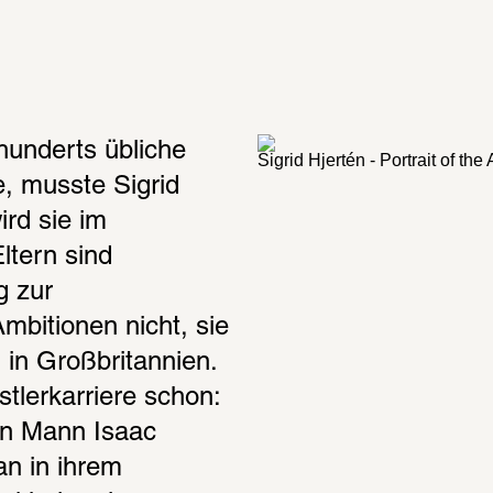
underts übliche 
Sigrid Hjertén - Portrait of th
, musste Sigrid 
rd sie im 
tern sind 
 zur 
bitionen nicht, sie 
 in Großbritannien. 
tlerkarriere schon: 
en Mann Isaac 
n in ihrem 