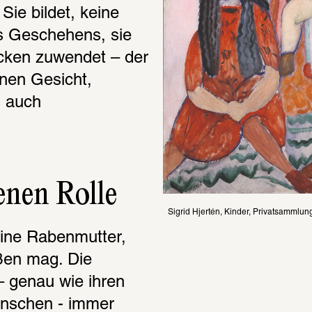
Sie bildet, keine 
s Geschehens, sie 
cken zuwendet – der 
nen Gesicht, 
 auch 
enen Rolle
Sigrid Hjertén, Kinder, Privatsammlun
ine Rabenmutter, 
en mag. Die 
– genau wie ihren 
nschen - immer 