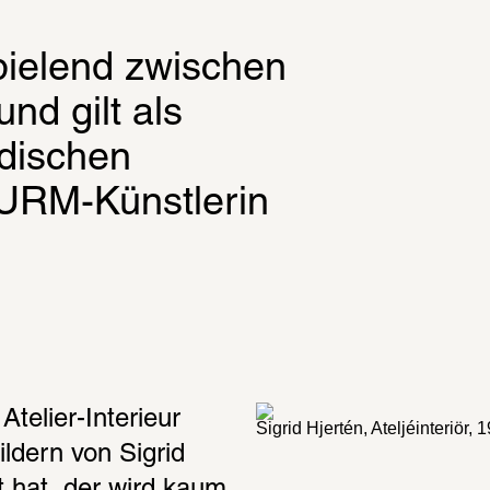
pielend zwischen 
nd gilt als 
dischen 
URM-Künstlerin 
 Atelier-Interieur 
Sigrid Hjertén, Ateljéinteriör, 
ldern von Sigrid 