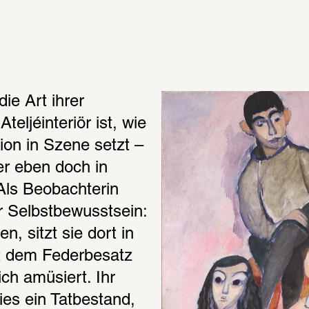
e Art ihrer 
eljéinteriör ist, wie 
ion in Szene setzt – 
er eben doch in 
Als Beobachterin 
 Selbstbewusstsein: 
, sitzt sie dort in 
t dem Federbesatz 
ch amüsiert. Ihr 
ies ein Tatbestand, 