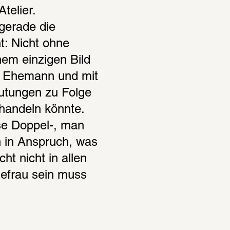
telier. 
gerade die 
: Nicht ohne 
nem einzigen Bild 
it Ehemann und mit 
utungen zu Folge 
handeln könnte. 
se Doppel-, man 
h in Anspruch, was 
ht nicht in allen 
frau sein muss 