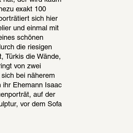
 hat, der wird kaum 
hezu exakt 100 
rträtiert sich hier 
lier und einmal mit 
ines schönen 
urch die riesigen 
t, Türkis die Wände, 
ingt von zwei 
 sich bei näherem 
n ihr Ehemann Isaac 
nporträt, auf der 
lptur, vor dem Sofa 