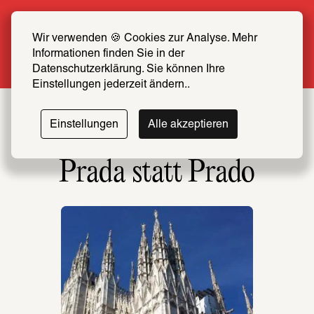
Sommer Special: Jetzt zum halben Preis 
SCHIRN FREUND*IN werden
Wir verwenden 🍪 Cookies zur Analyse. Mehr 
Informationen finden Sie in der 
Mehr erfahren
Datenschutzerklärung. Sie können Ihre 
Einstellungen jederzeit ändern..
Einstellungen
Alle akzeptieren
Prada statt Prado