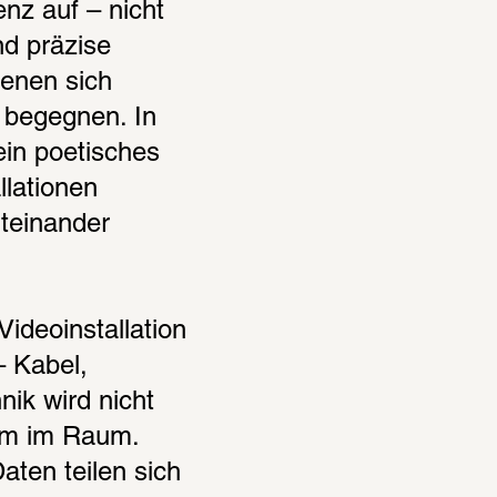
nz auf – nicht 
nd präzise 
enen sich 
begegnen. In 
in poetisches 
lationen 
teinander 
ideoinstallation 
 Kabel, 
ik wird nicht 
am im Raum. 
en teilen sich 