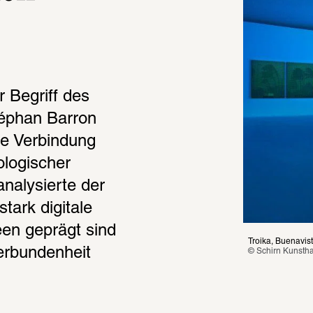
Begriff des 
éphan Barron 
e Verbindung 
logischer 
analysierte der 
ark digitale 
en geprägt sind 
Troika, Buenavis
rbundenheit 
© Schirn Kunstha