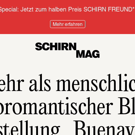
pecial: Jetzt zum halben Preis SCHIRN FREUND*
Mehr erfahren
hr als menschli
romantischer Bl
tellung „Buenav