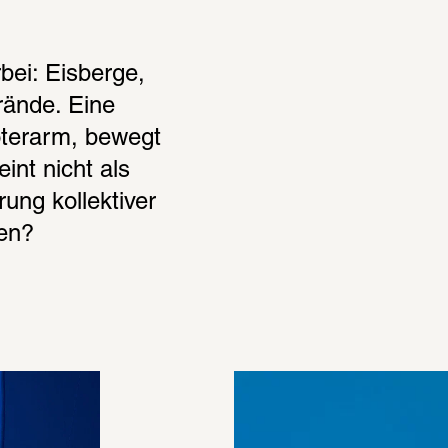
bei: Eisberge, 
ände. Eine 
terarm, bewegt 
int nicht als 
ung kollektiver 
en?