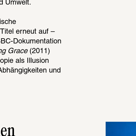
d Umwelt.
ische 
tel erneut auf – 
und kehrt ihn ins Gegenteil. In seiner BBC-Dokumentation 
ng Grace
 (2011) 
pie als Illusion 
 Abhängigkeiten und 
len