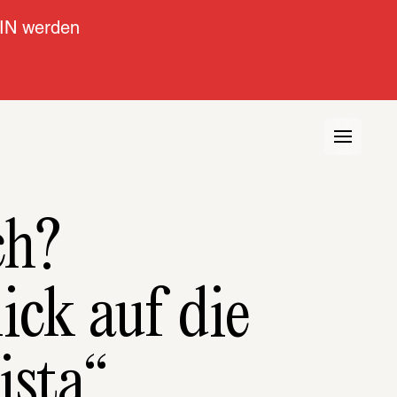
IN werden
ch?
ick auf die
ista“