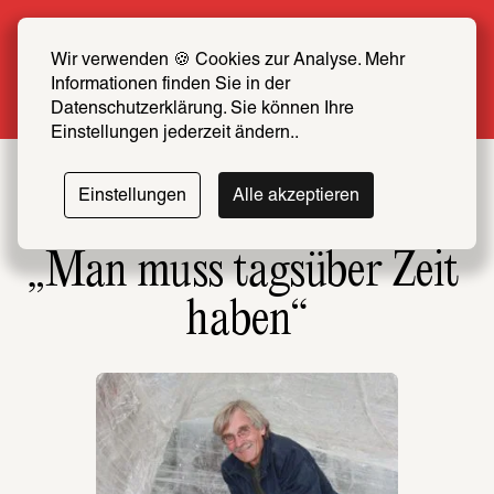
Sommer Special: Jetzt zum halben Preis 
SCHIRN FREUND*IN werden
Wir verwenden 🍪 Cookies zur Analyse. Mehr 
Informationen finden Sie in der 
Mehr erfahren
Datenschutzerklärung. Sie können Ihre 
Einstellungen jederzeit ändern..
Einstellungen
Alle akzeptieren
„Man muss tagsüber Zeit 
haben“