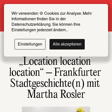
Sommer Special: Jetzt zum halben Preis 
SCHIRN FREUND*IN werden
Wir verwenden 🍪 Cookies zur Analyse. Mehr 
Informationen finden Sie in der 
Mehr erfahren
Datenschutzerklärung. Sie können Ihre 
Einstellungen jederzeit ändern..
Einstellungen
Alle akzeptieren
„Location location 
location“ – Frankfurter 
Stadtgeschichte(n) mit 
Martha Rosler