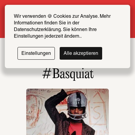
Sommer Special: Jetzt zum halben Preis 
SCHIRN FREUND*IN werden
Wir verwenden 🍪 Cookies zur Analyse. Mehr 
Informationen finden Sie in der 
Mehr erfahren
Datenschutzerklärung. Sie können Ihre 
Einstellungen jederzeit ändern..
Einstellungen
Alle akzeptieren
#Basquiat