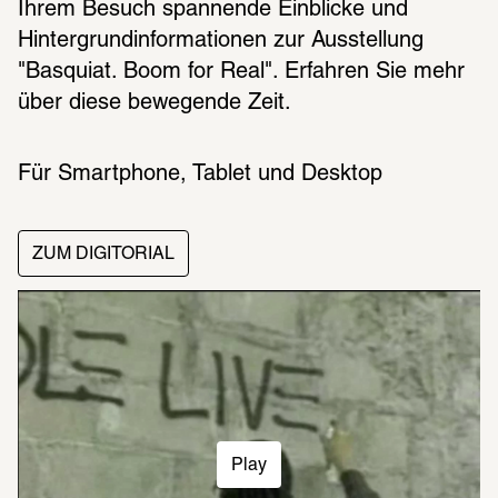
Ihrem Besuch span­nende Einbli­cke und 
Hinter­grund­in­for­ma­tio­nen zur Ausstel­lung 
"Basquiat. Boom for Real". Erfah­ren Sie mehr 
über diese bewe­gende Zeit.
Für Smart­phone, Tablet und Desk­top
ZUM DIGITORIAL
Play