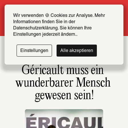
Sommer Special: Jetzt zum halben Preis 
SCHIRN FREUND*IN werden
Wir verwenden 🍪 Cookies zur Analyse. Mehr 
Informationen finden Sie in der 
Mehr erfahren
Datenschutzerklärung. Sie können Ihre 
Einstellungen jederzeit ändern..
Einstellungen
Alle akzeptieren
Géricault muss ein 
wunderbarer Mensch 
gewesen sein!