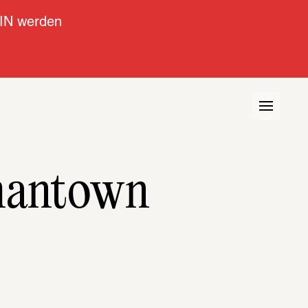
IN werden
mantown