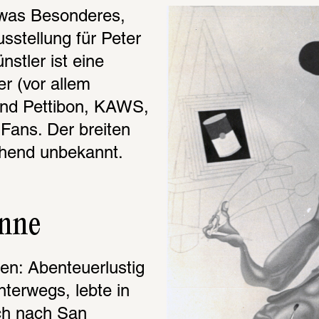
twas Besonderes, 
sstellung für Peter 
stler ist eine 
er (vor allem 
ond Pettibon, KAWS, 
Fans. Der breiten 
gehend unbekannt.
inne
len: Abenteuerlustig 
terwegs, lebte in 
h nach San 