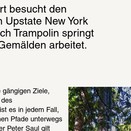
t besucht den 
in Upstate New York 
ch Trampolin springt 
Gemälden arbeitet.
 gängigen Ziele, 
des 
st es in jedem Fall, 
nen Pfade unterwegs 
 Peter Saul gilt 