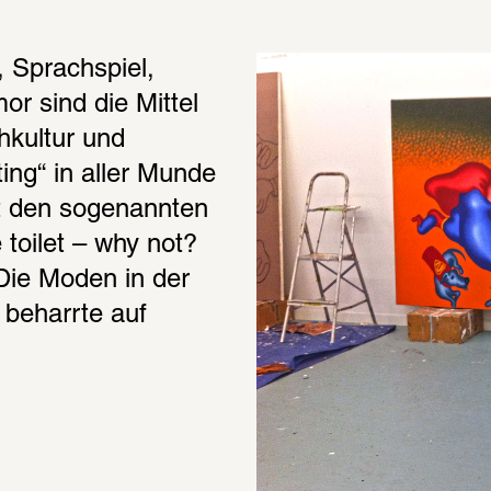
 Sprachspiel, 
r sind die Mittel 
hkultur und 
ng“ in aller Munde 
t den sogenannten 
oilet – why not? 
Die Moden in der 
 beharrte auf 