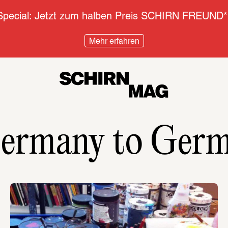
pecial: Jetzt zum halben Preis SCHIRN FREUND*
Mehr erfahren
ermany to Ger