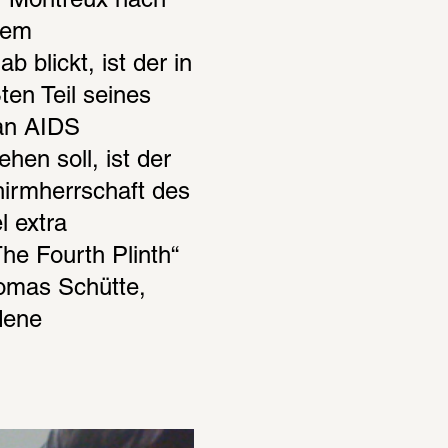
 Montreux nach 
em 
blickt, ist der in 
en Teil seines 
an AIDS 
n soll, ist der 
irmherrschaft des 
 extra 
he Fourth Plinth“ 
omas Schütte, 
ene 