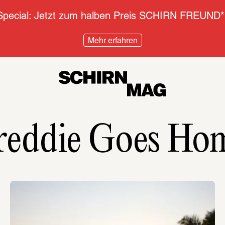
pecial: Jetzt zum halben Preis SCHIRN FREUND*
Mehr erfahren
reddie Goes Ho