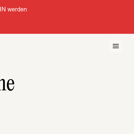
IN werden
me