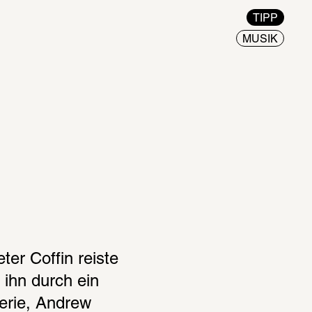
TIPP
MUSIK
er Coffin reiste 
ihn durch ein 
rie, Andrew 