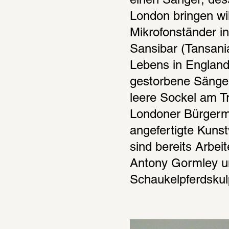
einen Sänger, des
London bringen wil
Mikrofonständer in
Sansibar (Tansania
Lebens in England
gestorbene Sänger 
leere Sockel am Tr
Londoner Bürgermei
angefertigte Kunst
sind bereits Arbe
Antony Gormley un
Schaukelpferdskul