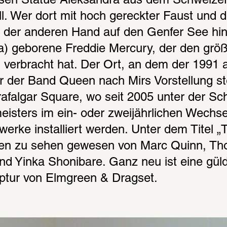
sen Statue Aleksandra aus dem Schweizer
l. Wer dort mit hoch gereckter Faust und d
 der anderen Hand auf den Genfer See hinab 
) geborene Freddie Mercury, der den größt
 verbracht hat. Der Ort, an dem der 1991 
der Band Queen nach Mirs Vorstellung stehe
afalgar Square, wo seit 2005 unter der Sch
sters im ein- oder zweijährlichen Wechsel
werke installiert werden. Unter dem Titel „T
iten zu sehen gewesen von Marc Quinn, Th
d Yinka Shonibare. Ganz neu ist eine güld
ptur von Elmgreen & Dragset.