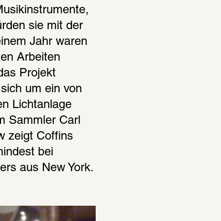
usikinstrumente, 
den sie mit der 
inem Jahr waren 
en Arbeiten 
as Projekt 
sich um ein von 
n Lichtanlage 
m Sammler Carl 
zeigt Coffins 
indest bei 
lers aus New York.