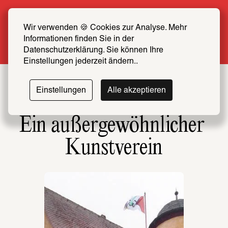
Sommer Special: Jetzt zum halben Preis 
SCHIRN FREUND*IN werden
Wir verwenden 🍪 Cookies zur Analyse. Mehr 
Informationen finden Sie in der 
Mehr erfahren
Datenschutzerklärung. Sie können Ihre 
Einstellungen jederzeit ändern..
Einstellungen
Alle akzeptieren
Ein außergewöhnlicher 
Kunstverein