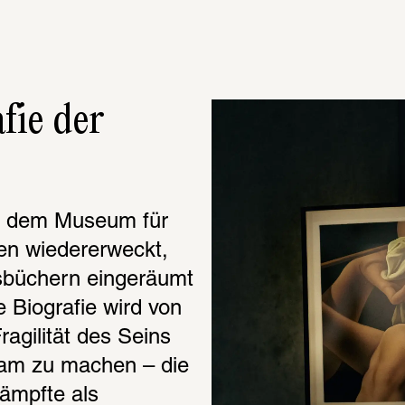
ie der 
 dem Museum für 
n wiedererweckt, 
sbüchern eingeräumt 
 Biografie wird von 
agilität des Seins 
m zu machen – die 
mpfte als 