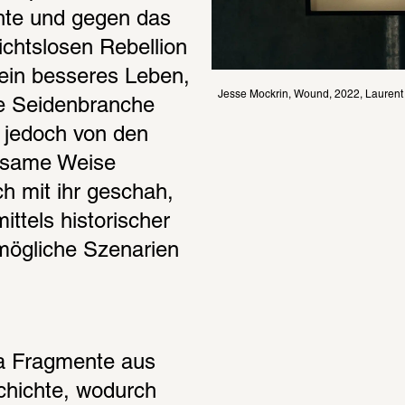
chte und gegen das 
chtslosen Rebellion 
ein besseres Leben, 
Jesse Mockrin, Wound, 2022, Laurent
ie Seidenbranche 
e jedoch von den 
usame Weise 
h mit ihr geschah, 
ttels historischer 
mögliche Szenarien 
a Fragmente aus 
hichte, wodurch 