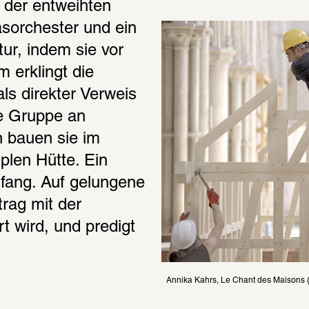
 der entweihten 
sorchester und ein 
ur, indem sie vor 
erklingt die 
s direkter Verweis 
e Gruppe an 
 bauen sie im 
len Hütte. Ein 
ang. Auf gelungene 
rag mit der 
t wird, und predigt 
Annika Kahrs, Le Chant des Maisons (F