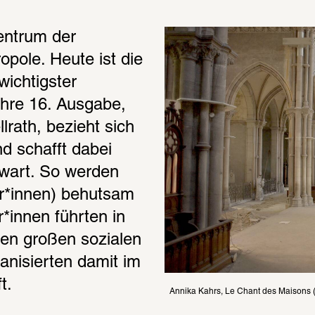
entrum der 
ole. Heute ist die 
ichtigster 
Ihre 16. Ausgabe, 
lrath, bezieht sich 
d schafft dabei 
wart. So werden 
r*innen) behutsam 
*innen führten in 
ten großen sozialen 
anisierten damit im 
t.
Annika Kahrs, Le Chant des Maisons (f