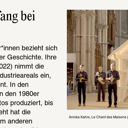
ng bei 
Unter den rund 200 beteiligten Künstler*innen bezieht sich 
er Geschichte. Ihre 
022) nimmt die 
strieareals ein, 
t. In den 
n den 1980er 
s produziert, bis 
ht hat die 
Annika Kahrs, Le Chant des Maisons (F
em anderen 