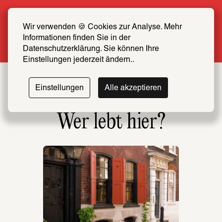
Sommer Special: Jetzt zum halben Preis 
SCHIRN FREUND*IN werden
Wir verwenden 🍪 Cookies zur Analyse. Mehr 
Informationen finden Sie in der 
Mehr erfahren
Datenschutzerklärung. Sie können Ihre 
Einstellungen jederzeit ändern..
Einstellungen
Alle akzeptieren
Wer lebt hier?