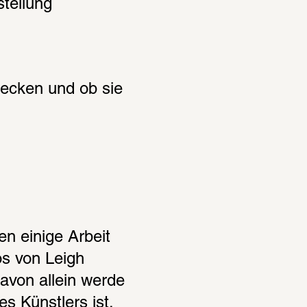
tellung 
wecken und ob sie 
n einige Arbeit 
s von Leigh 
von allein werde 
s Künstlers ist, 