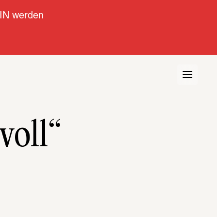
IN werden
voll“