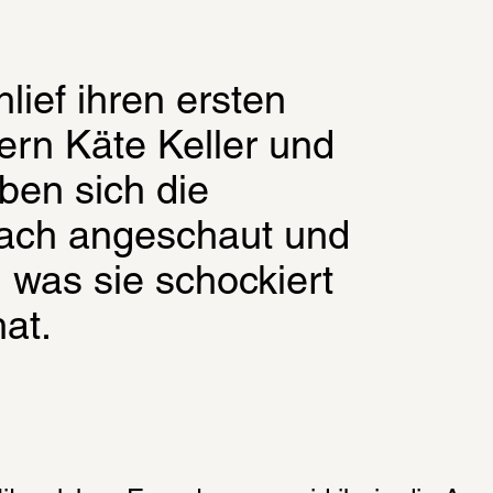
ief ihren ersten 
rn Käte Keller und 
en sich die 
wach angeschaut und 
 was sie schockiert 
at.