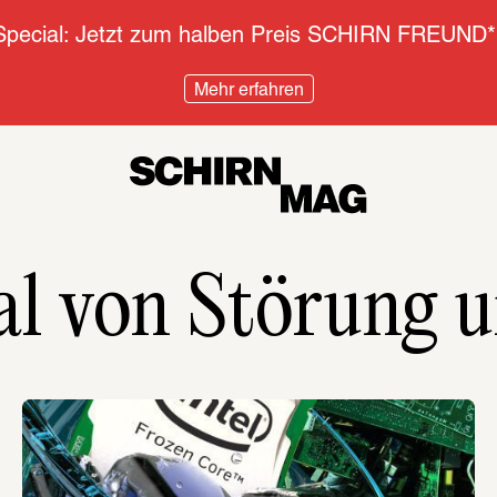
pecial: Jetzt zum halben Preis SCHIRN FREUND*
Mehr erfahren
l von Störung u