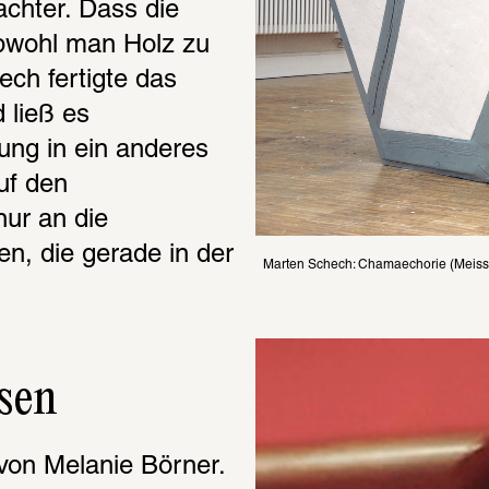
achter. Dass die 
obwohl man Holz zu 
ech fertigte das 
 ließ es 
ng in ein anderes 
f den 
r an die 
, die gerade in der 
Marten Schech: Chamaechorie (Meiss
sen
 von Melanie Börner. 