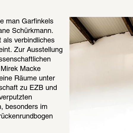
e man Garfinkels 
iane Schürkmann. 
als verbindliches 
nt. Zur Ausstellung 
ssenschaftlichen 
n Mirek Macke 
seine Räume unter 
schaft zu EZB und 
verputzten 
 besonders im 
rückenrundbogen 