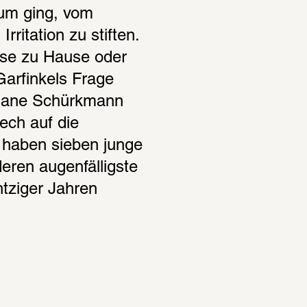
um ging, vom 
itation zu stiften. 
ise zu Hause oder 
rfinkels Frage 
tiane Schürkmann 
ch auf die 
 haben sieben junge 
eren augenfälligste 
tziger Jahren 