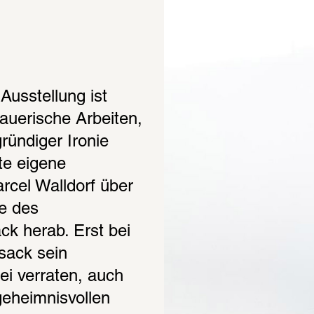
Ausstellung ist 
auerische Arbeiten, 
ründiger Ironie 
e eigene 
cel Walldorf über 
e des 
k herab. Erst bei 
ack sein 
i verraten, auch 
heimnisvollen 