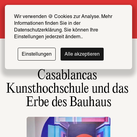
Sommer Special: Jetzt zum halben Preis 
SCHIRN FREUND*IN werden
Wir verwenden 🍪 Cookies zur Analyse. Mehr 
Informationen finden Sie in der 
Mehr erfahren
Datenschutzerklärung. Sie können Ihre 
Einstellungen jederzeit ändern..
Einstellungen
Alle akzeptieren
Casablancas 
Kunsthochschule und das 
Erbe des Bauhaus