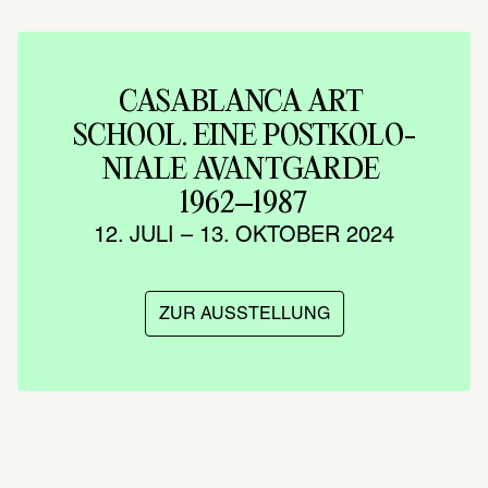
CASA­BLANCA ART 
SCHOOL. EINE POST­KO­LO­
NIALE AVANT­GARDE 
1962–1987
12. JULI – 13. OKTO­BER 2024
ZUR AUSSTELLUNG