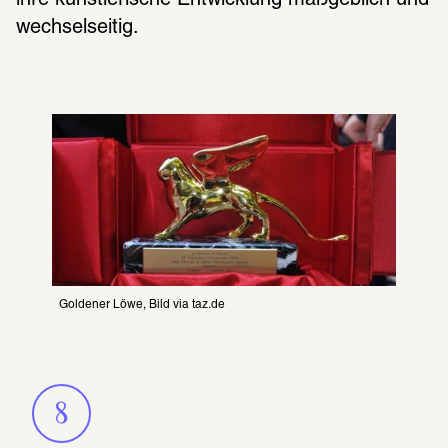
wech­sel­sei­tig.
Goldener Löwe, Bild via 
taz.de
8