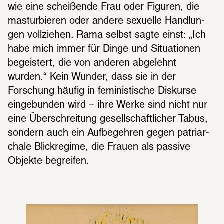
wie eine schei­ßende Frau oder Figu­ren, die 
mastur­bie­ren oder andere sexu­elle Hand­lun­
gen voll­zie­hen. Rama selbst sagte einst: „Ich 
habe mich immer für Dinge und Situa­tio­nen 
begeis­tert, die von ande­ren abge­lehnt 
wurden.“ Kein Wunder, dass sie in der 
Forschung häufig in femi­nis­ti­sche Diskurse 
einge­bun­den wird – ihre Werke sind nicht nur 
eine Über­schrei­tung gesell­schaft­li­cher Tabus, 
sondern auch ein Aufbe­geh­ren gegen patri­ar­
chale Blick­re­gime, die Frauen als passive 
Objekte begrei­fen.