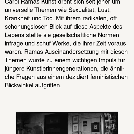
Carol Ramas Kunst dreht sich seit jeher um 
univer­selle Themen wie Sexua­li­tät, Lust, 
Krank­heit und Tod. Mit ihrem radi­ka­len, oft 
scho­nungs­lo­sen Blick auf diese Aspekte des 
Lebens stellte sie gesell­schaft­li­che Normen 
infrage und schuf Werke, die ihrer Zeit voraus 
waren. Ramas Ausein­an­der­set­zung mit diesen 
Themen wurde zu einem wich­ti­gen Impuls für 
jüngere Künst­le­rin­nenge­ne­ra­tio­nen, die ähnli­
che Fragen aus einem dezi­diert femi­nis­ti­schen 
Blick­win­kel aufgrif­fen.