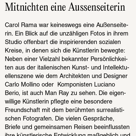
Mitnichten eine Aussenseiterin
Carol Rama war keines­wegs eine Außen­sei­te­
rin. Ein Blick auf die unzäh­li­gen Fotos in ihrem 
Studio offen­bart die inspi­rie­ren­den sozia­len 
Kreise, in denen sich die Künst­le­rin bewegte: 
Neben einer Viel­zahl bekann­ter Persön­lich­kei­
ten aus der italie­ni­schen Kunst- und Intel­lek­tu­
el­len­szene wie dem Archi­tek­ten und Desi­gner 
Carlo Mollino oder  Kompo­nis­ten Luciano 
Berio, ist auch Man Ray zu sehen. Die eigen­
wil­lige Künst­le­rin pflegte eine beson­dere 
Freund­schaft mit dem berühm­ten surrea­lis­ti­
schen Foto­gra­fen. Die vielen Gesprä­che, 
Briefe und gemein­sa­men Reisen beein­fluss­ten 
ihre künst­le­ri­sche Entwick­lung maßgeb­lich und 