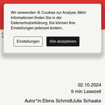
Sommer Special: Jetzt zum halben Preis 
SCHIRN FREUND*IN werden
Wir verwenden 🍪 Cookies zur Analyse. Mehr 
Informationen finden Sie in der 
Mehr erfahren
Datenschutzerklärung. Sie können Ihre 
Einstellungen jederzeit ändern..
Carol Rama in ihrem Wohnatelier, 1994
© Foto: Pino Dell’Aquila 
Einstellungen
Alle akzeptieren
02.10.2024
9 min Lesezeit
Autor*in:
Elena Schmidt
Julia Schaake