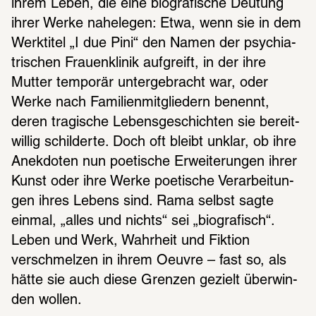
ihrem Leben, die eine biogra­fi­sche Deutung 
ihrer Werke nahe­le­gen: Etwa, wenn sie in dem 
Werk­ti­tel „I due Pini“ den Namen der psych­ia­
tri­schen Frau­en­kli­nik aufgreift, in der ihre 
Mutter tempo­rär unter­ge­bracht war, oder 
Werke nach Fami­li­en­mit­glie­dern benennt, 
deren tragi­sche Lebens­ge­schich­ten sie bereit­
wil­lig schil­derte. Doch oft bleibt unklar, ob ihre 
Anek­do­ten nun poeti­sche Erwei­te­run­gen ihrer 
Kunst oder ihre Werke poeti­sche Verar­bei­tun­
gen ihres Lebens sind. Rama selbst sagte 
einmal, „alles und nichts“ sei „biogra­fisch“. 
Leben und Werk, Wahr­heit und Fiktion 
verschmel­zen in ihrem Oeuvre – fast so, als 
hätte sie auch diese Gren­zen gezielt über­win­
den wollen.