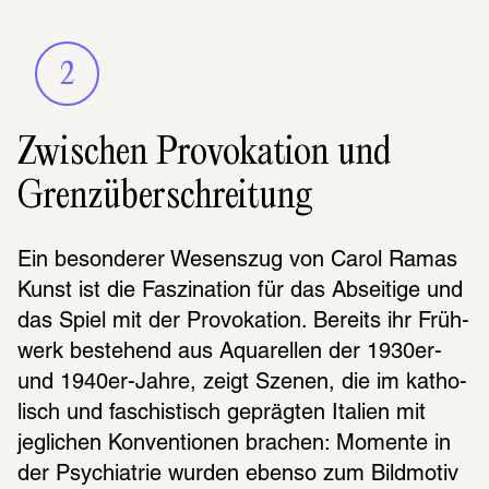
2
Zwischen Provokation und
Grenzüberschreitung
Ein beson­de­rer Wesens­zug von Carol Ramas 
Kunst ist die Faszi­na­tion für das Absei­tige und 
das Spiel mit der Provo­ka­tion. Bereits ihr Früh­
werk beste­hend aus Aqua­rel­len der 1930er- 
und 1940er-Jahre, zeigt Szenen, die im katho­
lisch und faschis­tisch gepräg­ten Italien mit 
jegli­chen Konven­tio­nen brachen: Momente in 
der Psych­ia­trie wurden ebenso zum Bild­mo­tiv 