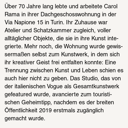
Über 70 Jahre lang lebte und arbei­tete Carol 
Rama in ihrer Dach­ge­schoss­woh­nung in der 
Via Napione 15 in Turin. Ihr Zuhause war 
Atelier und Schatz­kam­mer zugleich, voller 
alltäg­li­cher Objekte, die sie in ihre Kunst inte­
grierte. Mehr noch, die Wohnung wurde gewis­
ser­ma­ßen selbst zum Kunst­werk, in dem sich 
ihr krea­ti­ver Geist frei entfal­ten konnte: Eine 
Tren­nung zwischen Kunst und Leben schien es 
auch hier nicht zu geben. Das Studio, das von 
der italie­ni­schen Vogue als Gesamt­kunst­werk 
gefea­tured wurde, avan­cierte zum touris­ti­
schen Geheim­tipp, nach­dem es der brei­ten 
Öffent­lich­keit 2019 erst­mals zugäng­lich 
gemacht wurde.