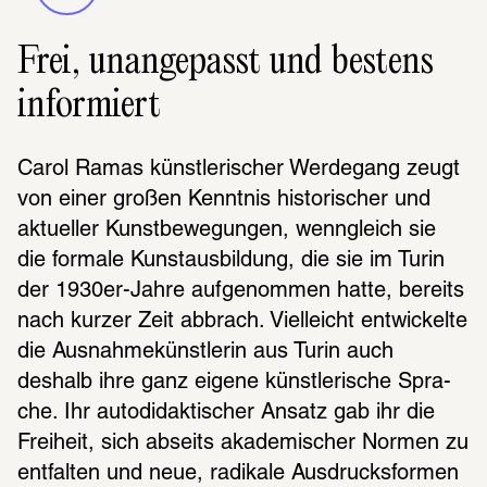
Frei, unangepasst und bestens
informiert
Carol Ramas künst­le­ri­scher Werde­gang zeugt 
von einer großen Kennt­nis histo­ri­scher und 
aktu­el­ler Kunst­be­we­gun­gen, wenn­gleich sie 
die formale Kunst­aus­bil­dung, die sie im Turin 
der 1930er-Jahre aufge­nom­men hatte, bereits 
nach kurzer Zeit abbrach. Viel­leicht entwi­ckelte 
die Ausnah­me­künst­le­rin aus Turin auch 
deshalb ihre ganz eigene künst­le­ri­sche Spra­
che. Ihr auto­di­dak­ti­scher Ansatz gab ihr die 
Frei­heit, sich abseits akade­mi­scher Normen zu 
entfal­ten und neue, radi­kale Ausdrucks­for­men 