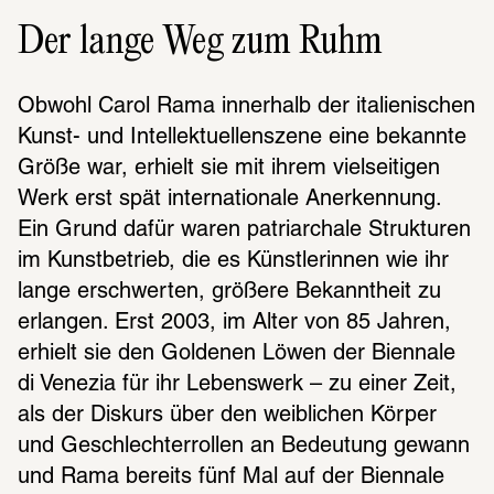
Der lange Weg zum Ruhm
Obwohl Carol Rama inner­halb der italie­ni­schen 
Kunst- und Intel­lek­tu­el­len­szene eine bekannte 
Größe war, erhielt sie mit ihrem viel­sei­ti­gen 
Werk erst spät inter­na­tio­nale Aner­ken­nung. 
Ein Grund dafür waren patri­ar­chale Struk­tu­ren 
im Kunst­be­trieb, die es Künst­le­rin­nen wie ihr 
lange erschwer­ten, größere Bekannt­heit zu 
erlan­gen. Erst 2003, im Alter von 85 Jahren, 
erhielt sie den Golde­nen Löwen der Bien­nale 
di Vene­zia für ihr Lebens­werk – zu einer Zeit, 
als der Diskurs über den weib­li­chen Körper 
und Geschlech­ter­rol­len an Bedeu­tung gewann 
und Rama bereits fünf Mal auf der Bien­nale 