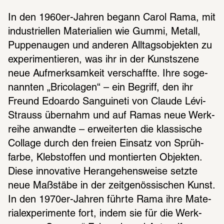
In den 1960er-Jahren begann Carol Rama, mit 
indus­tri­el­len Mate­ria­lien wie Gummi, Metall, 
Puppen­au­gen und ande­ren Alltags­ob­jek­ten zu 
expe­ri­men­tie­ren, was ihr in der Kunst­szene 
neue Aufmerk­sam­keit verschaffte. Ihre soge­
nann­ten „Brico­la­gen“ – ein Begriff, den ihr 
Freund Edoardo Sangui­neti von Claude Lévi-
Strauss über­nahm und auf Ramas neue Werk­
reihe anwandte – erwei­ter­ten die klas­si­sche 
Collage durch den freien Einsatz von Sprüh­
farbe, Kleb­stof­fen und montier­ten Objek­ten. 
Diese inno­va­tive Heran­ge­hens­weise setzte 
neue Maßstäbe in der zeit­ge­nös­si­schen Kunst. 
In den 1970er-Jahren führte Rama ihre Mate­
ri­al­ex­pe­ri­mente fort, indem sie für die Werk­