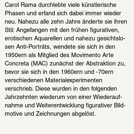
Carol Rama durch­lebte viele künst­le­ri­sche 
Phasen und erfand sich dabei immer wieder 
neu. Nahezu alle zehn Jahre änderte sie ihren 
Stil: Ange­fan­gen mit den frühen figu­ra­ti­ven, 
eroti­schen Aqua­rel­len und nahezu gesichts­lo­
sen Anti-Porträts, wendete sie sich in den 
1950ern als Mitglied des Movimento Arte 
Concreta (MAC) zunächst der Abstrak­tion zu, 
bevor sie sich in den 1960ern und -70ern 
verschie­de­nen Mate­ri­al­ex­pe­ri­men­ten 
verschrieb. Diese wurden in den folgen­den 
Jahr­zehn­ten wiederum von einer Wieder­auf­
nahme und Weiter­ent­wick­lung figu­ra­ti­ver Bild­
mo­tive und Zeich­nun­gen abge­löst.