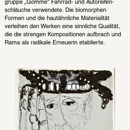
gruppe „Gomme“ Fahr­rad- und Auto­rei­fen­
schläu­che verwen­dete. Die biomor­phen 
Formen und die haut­ähn­li­che Mate­ria­li­tät 
verlei­hen den Werken eine sinn­li­che Quali­tät, 
die die stren­gen Kompo­si­tio­nen aufbrach und 
Rama als radi­kale Erneue­rin etablierte.