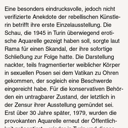
Eine beson­ders eindrucks­volle, jedoch nicht 
veri­fi­zierte Anek­dote der rebel­li­schen Künst­le­
rin betrifft ihre erste Einzel­aus­stel­lung. Die 
Schau, die 1945 in Turin über­wie­gend eroti­
sche Aqua­relle gezeigt haben soll, sorgte laut 
Rama für einen Skan­dal, der ihre sofor­tige 
Schlie­ßung zur Folge hatte. Die Darstel­lung 
nack­ter, teils frag­men­tier­ter weib­li­cher Körper 
in sexu­el­len Posen sei dem Vati­kan zu Ohren 
gekom­men, der sogleich eine Beschwerde 
einge­reicht habe. Für die konser­va­ti­ven Behör­
den ein untrag­ba­rer Zustand, der letzt­lich in 
der Zensur ihrer Ausstel­lung gemün­det sei. 
Erst über 30 Jahre später, 1979, wurden die 
provo­kan­ten Aqua­relle erneut der Öffent­lich­