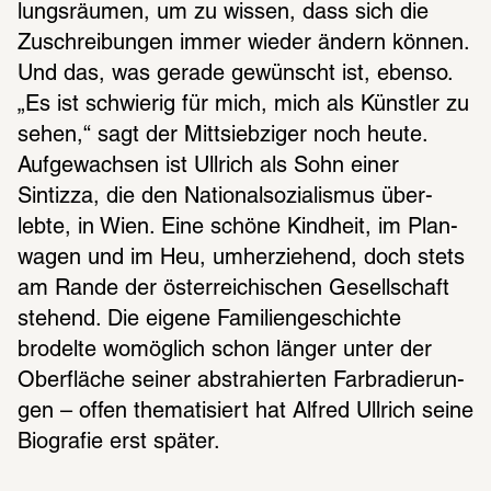
lungs­räu­men, um zu wissen, dass sich die 
Zuschrei­bun­gen immer wieder ändern können. 
Und das, was gerade gewünscht ist, ebenso. 
„Es ist schwie­rig für mich, mich als Künst­ler zu 
sehen,“ sagt der Mitt­sieb­zi­ger noch heute. 
Aufge­wach­sen ist Ullrich als Sohn einer 
Sintizza, die den Natio­nal­so­zia­lis­mus über­
lebte, in Wien. Eine schöne Kind­heit, im Plan­
wa­gen und im Heu, umher­zie­hend, doch stets 
am Rande der öster­rei­chi­schen Gesell­schaft 
stehend. Die eigene Fami­li­en­ge­schichte 
brodelte womög­lich schon länger unter der 
Ober­flä­che seiner abstra­hier­ten Farb­ra­die­run­
gen – offen thema­ti­siert hat Alfred Ullrich seine 
Biogra­fie erst später.