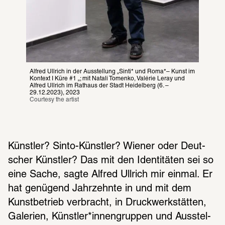
Alfred Ullrich in der Ausstellung „Sinti* und Roma*– Kunst im 
Kontext I Küre #1 „; mit Natali Tomenko, Valérie Leray und 
Alfred Ullrich im Rathaus der Stadt Heidelberg (6. – 
29.12.2023), 2023
Courtesy the artist
Künst­ler? Sinto-Künst­ler? Wiener oder Deut­
scher Künst­ler? Das mit den Iden­ti­tä­ten sei so 
eine Sache, sagte Alfred Ullrich mir einmal. Er 
hat genü­gend Jahr­zehnte in und mit dem 
Kunst­be­trieb verbracht, in Druck­werk­stät­ten, 
Gale­rien, Künst­ler*innen­grup­pen und Ausstel­