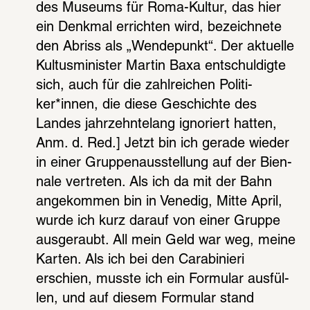
des Muse­ums für Roma-Kultur, das hier 
ein Denk­mal errich­ten wird, bezeich­nete 
den Abriss als „Wende­punkt“. Der aktu­elle 
Kultus­mi­nis­ter Martin Baxa entschul­digte 
sich, auch für die zahl­rei­chen Poli­ti­
ker*innen, die diese Geschichte des 
Landes jahr­zehn­te­lang igno­riert hatten, 
Anm. d. Red.] Jetzt bin ich gerade wieder 
in einer Grup­pen­aus­stel­lung auf der Bien­
nale vertre­ten. Als ich da mit der Bahn 
ange­kom­men bin in Vene­dig, Mitte April, 
wurde ich kurz darauf von einer Gruppe 
ausge­raubt. All mein Geld war weg, meine 
Karten. Als ich bei den Cara­bi­nieri 
erschien, musste ich ein Formu­lar ausfül­
len, und auf diesem Formu­lar stand 