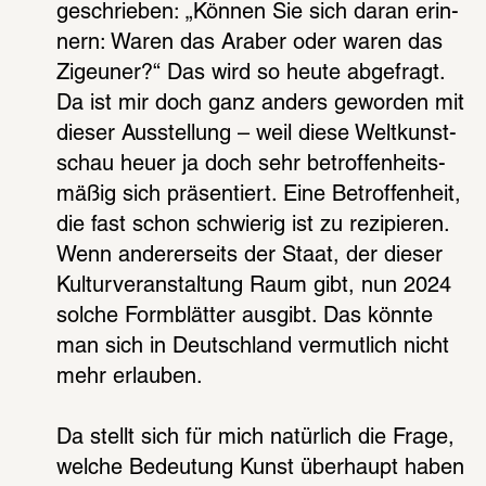
geschrie­ben: „Können Sie sich daran erin­
nern: Waren das Araber oder waren das 
Zigeu­ner?“ Das wird so heute abge­fragt. 
Da ist mir doch ganz anders gewor­den mit 
dieser Ausstel­lung – weil diese Welt­kunst­
schau heuer ja doch sehr betrof­fen­heits­
mä­ßig sich präsen­tiert. Eine Betrof­fen­heit, 
die fast schon schwie­rig ist zu rezi­pie­ren. 
Wenn ande­rer­seits der Staat, der dieser 
Kultur­ver­an­stal­tung Raum gibt, nun 2024 
solche Form­blät­ter ausgibt. Das könnte 
man sich in Deutsch­land vermut­lich nicht 
mehr erlau­ben.
Da stellt sich für mich natür­lich die Frage, 
welche Bedeu­tung Kunst über­haupt haben 