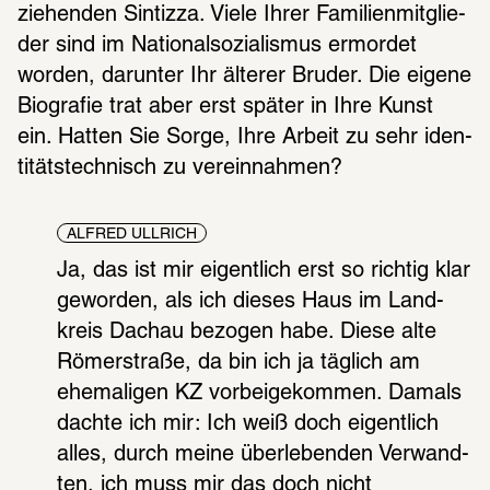
zie­hen­den Sintizza. Viele Ihrer Fami­li­en­mit­glie­
der sind im Natio­nal­so­zia­lis­mus ermor­det 
worden, darun­ter Ihr älte­rer Bruder. Die eigene 
Biogra­fie trat aber erst später in Ihre Kunst 
ein. Hatten Sie Sorge, Ihre Arbeit zu sehr iden­
ti­täts­tech­nisch zu verein­nah­men?
ALFRED ULLRICH
Ja, das ist mir eigent­lich erst so rich­tig klar 
gewor­den, als ich dieses Haus im Land­
kreis Dachau bezo­gen habe. Diese alte 
Römer­straße, da bin ich ja täglich am 
ehema­li­gen KZ vorbei­ge­kom­men. Damals 
dachte ich mir: Ich weiß doch eigent­lich 
alles, durch meine über­le­ben­den Verwand­
ten, ich muss mir das doch nicht 