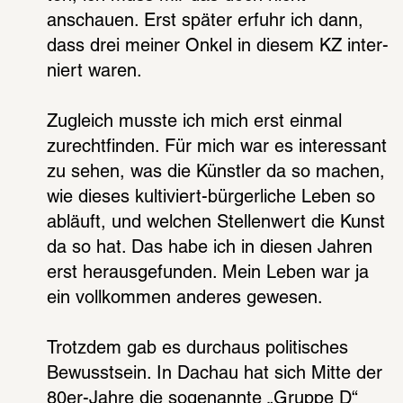
anschauen. Erst später erfuhr ich dann, 
dass drei meiner Onkel in diesem KZ inter­
niert waren.
Zugleich musste ich mich erst einmal 
zurecht­fin­den. Für mich war es inter­es­sant 
zu sehen, was die Künst­ler da so machen, 
wie dieses kulti­viert-bürger­li­che Leben so 
abläuft, und welchen Stel­len­wert die Kunst 
da so hat. Das habe ich in diesen Jahren 
erst heraus­ge­fun­den. Mein Leben war ja 
ein voll­kom­men ande­res gewe­sen.
Trotz­dem gab es durch­aus poli­ti­sches 
Bewusst­sein. In Dachau hat sich Mitte der 
80er-Jahre die soge­nannte „Gruppe D“ 