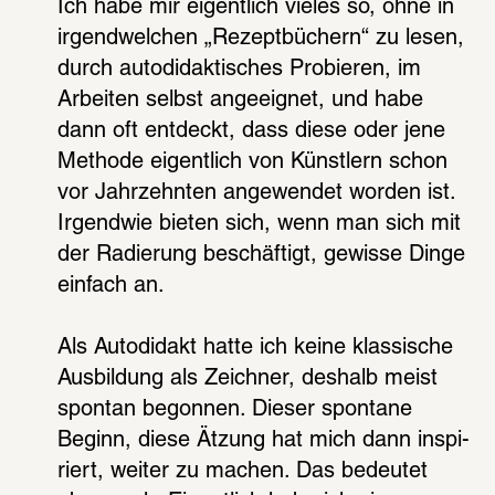
Ich habe mir eigent­lich vieles so, ohne in 
irgend­wel­chen „Rezept­bü­chern“ zu lesen, 
durch auto­di­dak­ti­sches Probie­ren, im 
Arbei­ten selbst ange­eig­net, und habe 
dann oft entdeckt, dass diese oder jene 
Methode eigent­lich von Künst­lern schon 
vor Jahr­zehn­ten ange­wen­det worden ist. 
Irgend­wie bieten sich, wenn man sich mit 
der Radie­rung beschäf­tigt, gewisse Dinge 
einfach an.
Als Auto­di­dakt hatte ich keine klas­si­sche 
Ausbil­dung als Zeich­ner, deshalb meist 
spon­tan begon­nen. Dieser spon­tane 
Beginn, diese Ätzung hat mich dann inspi­
riert, weiter zu machen. Das bedeu­tet 