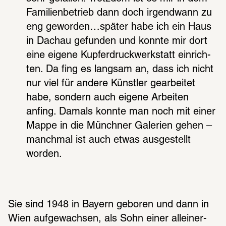
Fami­li­en­be­trieb dann doch irgend­wann zu 
eng gewor­den…später habe ich ein Haus 
in Dachau gefun­den und konnte mir dort 
eine eigene Kupfer­druck­werk­statt einrich­
ten. Da fing es lang­sam an, dass ich nicht 
nur viel für andere Künst­ler gear­bei­tet 
habe, sondern auch eigene Arbei­ten 
anfing. Damals konnte man noch mit einer 
Mappe in die Münch­ner Gale­rien gehen – 
manch­mal ist auch etwas ausge­stellt 
worden.
Sie sind 1948 in Bayern gebo­ren und dann in 
Wien aufge­wach­sen, als Sohn einer allein­er­