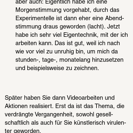
aber auch: Eigent­lich habe ich eine 
Morgen­stim­mung vorge­habt, durch das 
Expe­ri­men­telle ist dann eher eine Abend­
stim­mung draus gewor­den (lacht). Jetzt 
habe ich sehr viel Eigen­tech­nik, mit der ich 
arbei­ten kann. Das ist gut, weil ich nach 
wie vor viel zu unru­hig bin, um mich da 
stun­den-, tage-, mona­te­lang hinzu­set­zen 
und beispiels­weise zu zeich­nen.
Später haben Sie dann Video­ar­bei­ten und 
Aktio­nen reali­siert. Erst da ist das Thema, die 
verdrängte Vergan­gen­heit, sowohl gesell­
schaft­lich als auch für Sie künst­le­risch viru­len­
ter gewor­den.