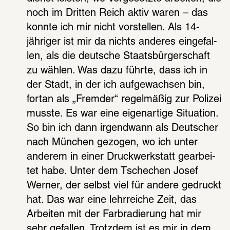
noch im Drit­ten Reich aktiv waren – das 
konnte ich mir nicht vorstel­len. Als 14-
jähri­ger ist mir da nichts ande­res einge­fal­
len, als die deut­sche Staats­bür­ger­schaft 
zu wählen. Was dazu führte, dass ich in 
der Stadt, in der ich aufge­wach­sen bin, 
fortan als „Frem­der“ regel­mä­ßig zur Poli­zei 
musste. Es war eine eigen­ar­tige Situa­tion. 
So bin ich dann irgend­wann als Deut­scher 
nach München gezo­gen, wo ich unter 
ande­rem in einer Druck­werk­statt gear­bei­
tet habe. Unter dem Tsche­chen Josef 
Werner, der selbst viel für andere gedruckt 
hat. Das war eine lehr­rei­che Zeit, das 
Arbei­ten mit der Farb­ra­die­rung hat mir 
sehr gefal­len. Trotz­dem ist es mir in dem 