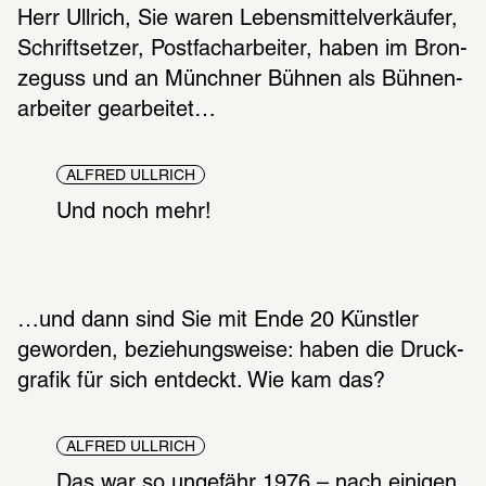
Herr Ullrich, Sie waren Lebens­mit­tel­ver­käu­fer, 
Schrift­set­zer, Post­fach­ar­bei­ter, haben im Bron­
ze­guss und an Münch­ner Bühnen als Bühnen­
ar­bei­ter gear­bei­tet…
ALFRED ULLRICH
Und noch mehr!
…und dann sind Sie mit Ende 20 Künst­ler 
gewor­den, bezie­hungs­weise: haben die Druck­
gra­fik für sich entdeckt. Wie kam das?
ALFRED ULLRICH
Das war so unge­fähr 1976 – nach eini­gen 