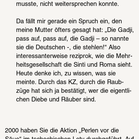
musste, nicht weiter­spre­chen konnte.
Da fällt mir gerade ein Spruch ein, den 
meine Mutter öfters gesagt hat: „Die Gadji, 
pass auf, pass auf, die Gadji – so nannte 
sie die Deut­schen -, die steh­len!“ Also 
inter­es­san­ter­weise rezi­prok, wie die Mehr­
heits­ge­sell­schaft die Sinti und Roma sieht. 
Heute denke ich, zu wissen, was sie 
meinte. Durch das KZ, durch die Raub­
züge hat sich ja bestä­tigt, wer die eigent­li­
chen Diebe und Räuber sind.
2000 haben Sie die Aktion „Perlen vor die 