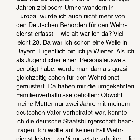
Jahren ziel­lo­sem Umher­wan­dern in 
Europa, wurde ich auch nicht mehr von 
den Deut­schen Behör­den für den Wehr­
dienst erfasst – wie alt war ich da? Viel­
leicht 28. Da war ich schon eine Weile in 
Bayern. Eigent­lich bin ich ja Wiener. Als ich 
als Jugend­li­cher einen Perso­nal­aus­weis 
benö­tigt habe, wurde man damals quasi 
gleich­zei­tig schon für den Wehr­dienst 
gemus­tert. Da haben mir die umge­kehr­ten 
Fami­li­en­ver­hält­nisse gehol­fen: Obwohl 
meine Mutter nur zwei Jahre mit meinem 
deut­schen Vater verhei­ra­tet war, konnte 
ich die deut­sche Staats­bür­ger­schaft bean­
tra­gen. Ich wollte auf keinen Fall Wehr­
dienst leis­ten, wo Vorge­setzte arbei­ten, die 