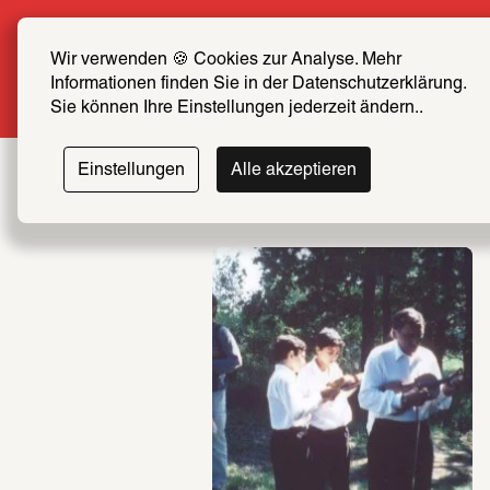
Sommer Special: Jetzt zum halben Preis SCHIRN 
FREUND*IN werden
Wir verwenden 🍪 Cookies zur Analyse. Mehr 
Informationen finden Sie in der Datenschutzerklärung. 
Mehr erfahren
Sie können Ihre Einstellungen jederzeit ändern..
Einstellungen
Alle akzeptieren