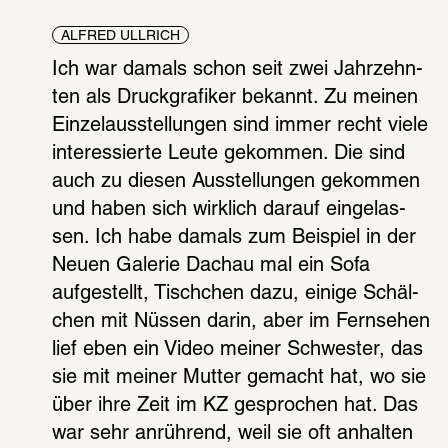
ALFRED ULLRICH
Ich war damals schon seit zwei Jahr­zehn­
ten als Druck­gra­fi­ker bekannt. Zu meinen 
Einzel­aus­stel­lun­gen sind immer recht viele 
inter­es­sierte Leute gekom­men. Die sind 
auch zu diesen Ausstel­lun­gen gekom­men 
und haben sich wirk­lich darauf einge­las­
sen. Ich habe damals zum Beispiel in der 
Neuen Gale­rie Dachau mal ein Sofa 
aufge­stellt, Tisch­chen dazu, einige Schäl­
chen mit Nüssen darin, aber im Fern­se­hen 
lief eben ein Video meiner Schwes­ter, das 
sie mit meiner Mutter gemacht hat, wo sie 
über ihre Zeit im KZ gespro­chen hat. Das 
war sehr anrüh­rend, weil sie oft anhal­ten 