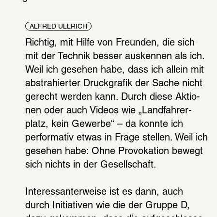
ALFRED ULLRICH
Rich­tig, mit Hilfe von Freun­den, die sich 
mit der Tech­nik besser ausken­nen als ich. 
Weil ich gese­hen habe, dass ich allein mit 
abstra­hier­ter Druck­gra­fik der Sache nicht 
gerecht werden kann. Durch diese Aktio­
nen oder auch Videos wie „Land­fah­rer­
platz, kein Gewerbe“ – da konnte ich 
perfor­ma­tiv etwas in Frage stel­len. Weil ich 
gese­hen habe: Ohne Provo­ka­tion bewegt 
sich nichts in der Gesell­schaft.
Inter­es­san­ter­weise ist es dann, auch 
durch Initia­ti­ven wie die der Gruppe D, 