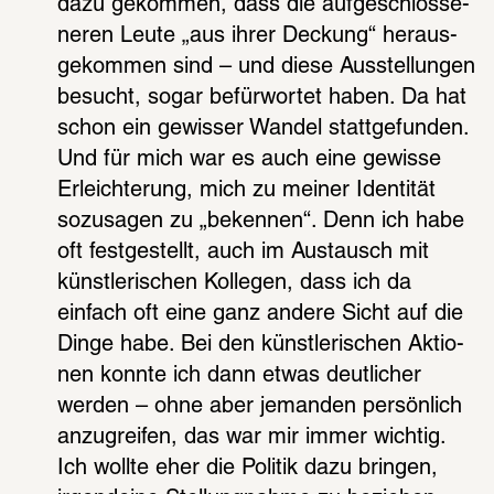
dazu gekom­men, dass die aufge­schlos­se­
ne­ren Leute „aus ihrer Deckung“ heraus­
ge­kom­men sind – und diese Ausstel­lun­gen 
besucht, sogar befür­wor­tet haben. Da hat 
schon ein gewis­ser Wandel statt­ge­fun­den. 
Und für mich war es auch eine gewisse 
Erleich­te­rung, mich zu meiner Iden­ti­tät 
sozu­sa­gen zu „beken­nen“. Denn ich habe 
oft fest­ge­stellt, auch im Austausch mit 
künst­le­ri­schen Kolle­gen, dass ich da 
einfach oft eine ganz andere Sicht auf die 
Dinge habe. Bei den künst­le­ri­schen Aktio­
nen konnte ich dann etwas deut­li­cher 
werden – ohne aber jeman­den persön­lich 
anzu­grei­fen, das war mir immer wich­tig. 
Ich wollte eher die Poli­tik dazu brin­gen, 