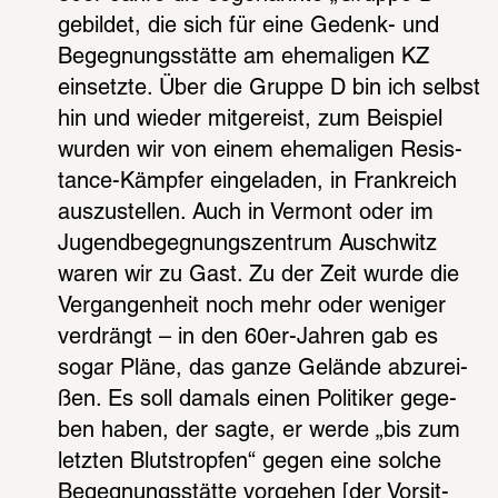
gebil­det, die sich für eine Gedenk- und 
Begeg­nungs­stätte am ehema­li­gen KZ 
einsetzte. Über die Gruppe D bin ich selbst 
hin und wieder mitge­reist, zum Beispiel 
wurden wir von einem ehema­li­gen Resis­
tance-Kämp­fer einge­la­den, in Frank­reich 
auszu­stel­len. Auch in Vermont oder im 
Jugend­be­geg­nungs­zen­trum Ausch­witz 
waren wir zu Gast. Zu der Zeit wurde die 
Vergan­gen­heit noch mehr oder weni­ger 
verdrängt – in den 60er-Jahren gab es 
sogar Pläne, das ganze Gelände abzu­rei­
ßen. Es soll damals einen Poli­ti­ker gege­
ben haben, der sagte, er werde „bis zum 
letz­ten Bluts­trop­fen“ gegen eine solche 
Begeg­nungs­stätte vorge­hen
 [der Vorsit­