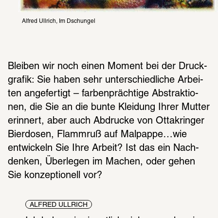
Alfred Ullrich, Im Dschungel
Blei­ben wir noch einen Moment bei der Druck­
gra­fik: Sie haben sehr unter­schied­li­che Arbei­
ten ange­fer­tigt – farben­präch­tige Abstrak­tio­
nen, die Sie an die bunte Klei­dung Ihrer Mutter 
erin­nert, aber auch Abdru­cke von Otta­krin­ger 
Bier­do­sen, Flamm­ruß auf Malpappe…wie 
entwi­ckeln Sie Ihre Arbeit? Ist das ein Nach­
den­ken, Über­le­gen im Machen, oder gehen 
Sie konzep­tio­nell vor?
ALFRED ULLRICH