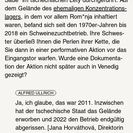
Säue“ im tsche­chi­schen Lety durch­ge­führt. Auf 
dem Gelände des 
ehema­li­gen Konzen­tra­ti­ons­
la­gers
, in dem vor allem Rom*nja inhaf­tiert 
waren, befand sich seit den 1970er-Jahren bis 
2018 ein Schwei­ne­zucht­be­trieb. Ihre Schwes­
ter über­ließ Ihnen die Perlen ihrer Kette, die 
Sie dann in einer perfor­ma­ti­ven Aktion vor das 
Eingangs­tor warfen. Wurde eine Doku­men­ta­
tion der Aktion nicht später auch in Vene­dig 
gezeigt?
ALFRED ULLRICH
Ja, ich glaube, das war 2011. Inzwi­schen 
hat der tsche­chi­sche Staat das Gelände 
erwor­ben und 2022 den Betrieb endgül­tig 
abge­ris­sen. [Jana Horváthová, Direk­to­rin 