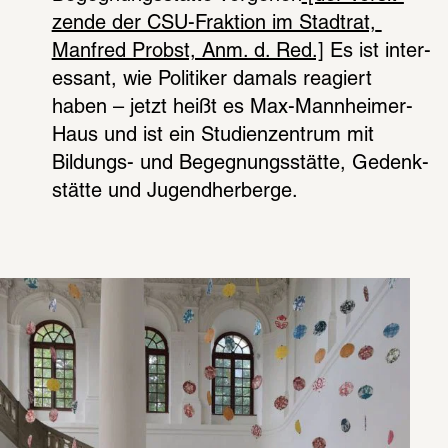
zende der CSU-Frak­tion im Stadt­rat, 
Manfred Probst, Anm. d. Red.]
 Es ist inter­
es­sant, wie Poli­ti­ker damals reagiert 
haben – jetzt heißt es Max-Mann­hei­mer-
Haus und ist ein Studi­en­zen­trum mit 
Bildungs- und Begeg­nungs­stätte, Gedenk­
stätte und Jugend­her­berge.