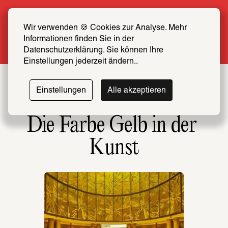
Sommer Special: Jetzt zum halben Preis 
SCHIRN FREUND*IN werden
Wir verwenden 🍪 Cookies zur Analyse. Mehr 
Informationen finden Sie in der 
Mehr erfahren
Datenschutzerklärung. Sie können Ihre 
Einstellungen jederzeit ändern..
Einstellungen
Alle akzeptieren
Die Farbe Gelb in der 
Kunst