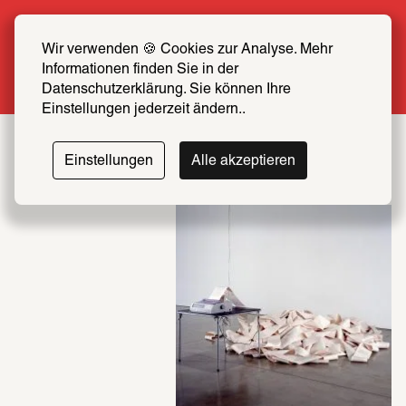
Sommer Special: Jetzt zum halben Preis 
SCHIRN FREUND*IN werden
Wir verwenden 🍪 Cookies zur Analyse. Mehr 
Informationen finden Sie in der 
Mehr erfahren
Datenschutzerklärung. Sie können Ihre 
Einstellungen jederzeit ändern..
Einstellungen
Alle akzeptieren