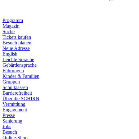
Programm
Magazin
Suche
Tickets kaufen
Besuch planen
Neue Adresse
English
Leichte Sprache
Gebärdensprache
Führungen
Kinder & Familien
Gruppen
Schulklassen
Barrierefreiheit
Über die SCHIRN
Vermittlung
Engagement
Presse
Sanierung
Jobs
Besuch
Online-Shop