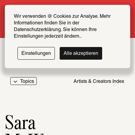
Summer Special: Become a SCHIRN FRIEND 
now at half price
Wir verwenden 🍪 Cookies zur Analyse. Mehr 
Informationen finden Sie in der 
More info
Datenschutzerklärung. Sie können Ihre 
Einstellungen jederzeit ändern..
Einstellungen
Alle akzeptieren
Topics
Artists & Creators Index
069
Sara