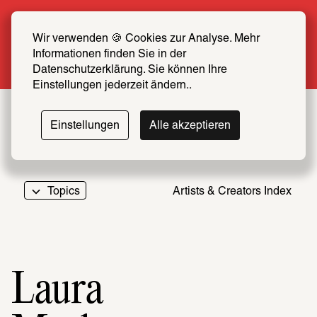
Summer Special: Become a SCHIRN FRIEND 
now at half price
Wir verwenden 🍪 Cookies zur Analyse. Mehr 
Informationen finden Sie in der 
More info
Datenschutzerklärung. Sie können Ihre 
Einstellungen jederzeit ändern..
Einstellungen
Alle akzeptieren
Topics
Artists & Creators Index
069
Laura