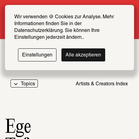
Summer Special: Become a SCHIRN FRIEND 
now at half price
Wir verwenden 🍪 Cookies zur Analyse. Mehr 
Informationen finden Sie in der 
More info
Datenschutzerklärung. Sie können Ihre 
Einstellungen jederzeit ändern..
Einstellungen
Alle akzeptieren
Topics
Artists & Creators Index
069
Ege