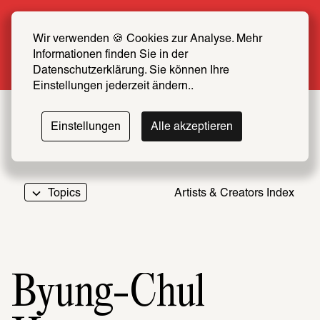
Summer Special: Become a SCHIRN FRIEND 
now at half price
Wir verwenden 🍪 Cookies zur Analyse. Mehr 
Informationen finden Sie in der 
More info
Datenschutzerklärung. Sie können Ihre 
Einstellungen jederzeit ändern..
Einstellungen
Alle akzeptieren
Topics
Artists & Creators Index
069
Byung-Chul