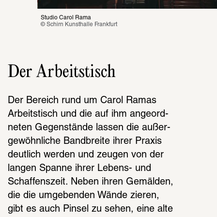
Studio Carol Rama
© Schirn Kunsthalle Frankfurt
Der Arbeitstisch
Der Bereich rund um Carol Ramas 
Arbeits­tisch und die auf ihm ange­ord­
ne­ten Gegen­stände lassen die außer­
ge­wöhn­li­che Band­breite ihrer Praxis 
deut­lich werden und zeugen von der 
langen Spanne ihrer Lebens- und 
Schaf­fens­zeit. Neben ihren Gemäl­den, 
die die umge­ben­den Wände zieren, 
gibt es auch Pinsel zu sehen, eine alte 