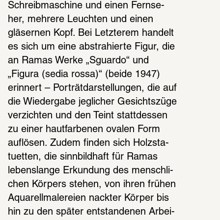
Schreib­ma­schine und einen Fern­se­
her, mehrere Leuch­ten und einen 
gläser­nen Kopf. Bei Letz­te­rem handelt 
es sich um eine abstra­hierte Figur, die 
an Ramas Werke „Sguardo“ und 
„Figura (sedia rossa)“ (beide 1947) 
erin­nert – Porträt­dar­stel­lun­gen, die auf 
die Wieder­gabe jegli­cher Gesichts­züge 
verzich­ten und den Teint statt­des­sen 
zu einer haut­far­be­nen ovalen Form 
auflö­sen. Zudem finden sich Holz­sta­
tu­et­ten, die sinn­bild­haft für Ramas 
lebens­lange Erkun­dung des mensch­li­
chen Körpers stehen, von ihren frühen 
Aqua­rell­ma­le­reien nack­ter Körper bis 
hin zu den später entstan­de­nen Arbei­