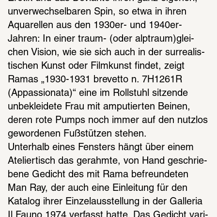
unver­wech­sel­ba­ren Spin, so etwa in ihren 
Aqua­rel­len aus den 1930er- und 1940er-
Jahren: In einer traum- (oder alptraum)glei­
chen Vision, wie sie sich auch in der surrea­lis­
ti­schen Kunst oder Film­kunst findet, zeigt 
Ramas „1930-1931 brevetto n. 7H1261R 
(Appas­sio­nata)“ eine im Roll­stuhl sitzende 
unbe­klei­dete Frau mit ampu­tier­ten Beinen, 
deren rote Pumps noch immer auf den nutz­los 
gewor­de­nen Fußstüt­zen stehen.
Unter­halb eines Fens­ters hängt über einem 
Atelier­tisch das gerahmte, von Hand geschrie­
bene Gedicht des mit Rama befreun­de­ten 
Man Ray, der auch eine Einlei­tung für den 
Kata­log ihrer Einzel­aus­stel­lung in der Galle­ria 
Il Fauno 1974 verfasst hatte. Das Gedicht vari­