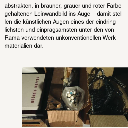
abstrak­ten, in brau­ner, grauer und roter Farbe 
gehal­te­nen Lein­wand­bild ins Auge – damit stel­
len die künst­li­chen Augen eines der eindring­
lichs­ten und einpräg­sams­ten unter den von 
Rama verwen­de­ten unkon­ven­tio­nel­len Werk­
ma­te­ria­lien dar.