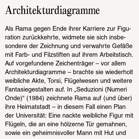
Architekturdiagramme
Als Rama gegen Ende ihrer Karriere zur Figu­
ra­tion zurück­kehrte, widmete sie sich insbe­
son­dere der Zeich­nung und verwahrte Gefäße 
mit Farb- und Filz­stif­ten auf ihrem Arbeits­tisch. 
Auf vorge­fun­dene Zeichen­trä­ger – vor allem 
Archi­tek­tur­dia­gramme – brachte sie wieder­holt 
weib­li­che Akte, Torsi, Flügel­we­sen und weitere 
Fanta­sie­gestal­ten auf. In „Sedu­zioni (Numeri 
Onde)“ (1984) zeich­nete Rama auf (und über) 
ihre Heimat­stadt – in diesem Fall einen Plan 
der Univer­si­tät: Eine nackte weib­li­che Figur mit 
Flügeln, die an eine hölzerne Tür gemah­nen, 
sowie ein geheim­nis­vol­ler Mann mit Hut und 