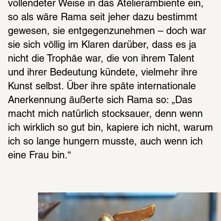
voll­ende­ter Weise in das Atelier­am­biente ein, 
so als wäre Rama seit jeher dazu bestimmt 
gewe­sen, sie entge­gen­zu­neh­men – doch war 
sie sich völlig im Klaren darüber, dass es ja 
nicht die Trophäe war, die von ihrem Talent 
und ihrer Bedeu­tung kündete, viel­mehr ihre 
Kunst selbst. Über ihre späte inter­na­tio­nale 
Aner­ken­nung äußerte sich Rama so: „Das 
macht mich natür­lich stock­sauer, denn wenn 
ich wirk­lich so gut bin, kapiere ich nicht, warum 
ich so lange hungern musste, auch wenn ich 
eine Frau bin.“