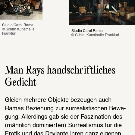
Studio Carol Rama
© Schirn Kunsthalle 
Studio Carol Rama
Frankfurt
© Schirn Kunsthalle Frankfurt
Man Rays handschriftliches
Gedicht
Gleich mehrere Objekte bezeu­gen auch 
Ramas Bezie­hung zur surrea­lis­ti­schen Bewe­
gung. Aller­dings gab sie der Faszi­na­tion des 
(männ­lich domi­nier­ten) Surrea­lis­mus für die 
Erotik und das Devi­ante ihren ganz eige­nen, 