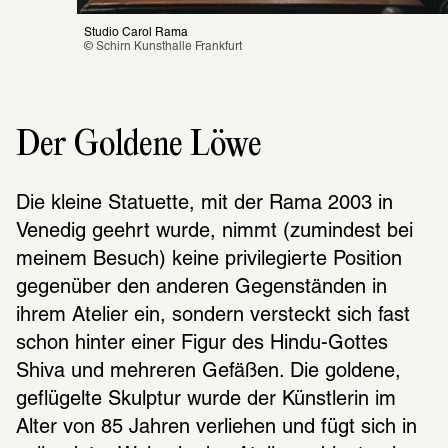
Studio Carol Rama
© Schirn Kunsthalle Frankfurt
Der Goldene Löwe
Die kleine Statu­ette, mit der Rama 2003 in 
Vene­dig geehrt wurde, nimmt (zumin­dest bei 
meinem Besuch) keine privi­le­gierte Posi­tion 
gegen­über den ande­ren Gegen­stän­den in 
ihrem Atelier ein, sondern versteckt sich fast 
schon hinter einer Figur des Hindu-Gottes 
Shiva und mehre­ren Gefä­ßen. Die goldene, 
geflü­gelte Skulp­tur wurde der Künst­le­rin im 
Alter von 85 Jahren verlie­hen und fügt sich in 