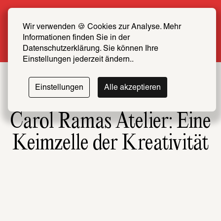
Summer Special: Become a SCHIRN FRIEND 
now at half price
Wir verwenden 🍪 Cookies zur Analyse. Mehr 
Informationen finden Sie in der 
More info
Datenschutzerklärung. Sie können Ihre 
Einstellungen jederzeit ändern..
Einstellungen
Alle akzeptieren
Carol Ramas Atelier: Eine
Keimzelle der Kreativität