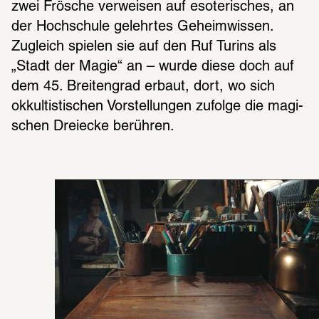
zwei Frösche verwei­sen auf esote­ri­sches, an 
der Hoch­schule gelehr­tes Geheim­wis­sen. 
Zugleich spie­len sie auf den Ruf Turins als 
„Stadt der Magie“ an – wurde diese doch auf 
dem 45. Brei­ten­grad erbaut, dort, wo sich 
okkul­tis­ti­schen Vorstel­lun­gen zufolge die magi­
schen Drei­ecke berüh­ren.