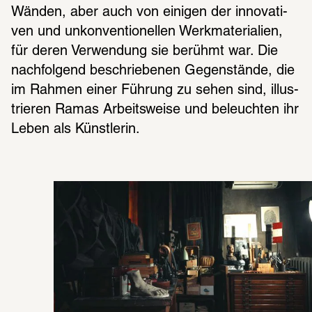
Wänden, aber auch von eini­gen der inno­va­ti­
ven und unkon­ven­tio­nel­len Werk­ma­te­ria­lien, 
für deren Verwen­dung sie berühmt war. Die 
nach­fol­gend beschrie­be­nen Gegen­stände, die 
im Rahmen einer Führung zu sehen sind, illus­
trie­ren Ramas Arbeits­weise und beleuch­ten ihr 
Leben als Künst­le­rin.