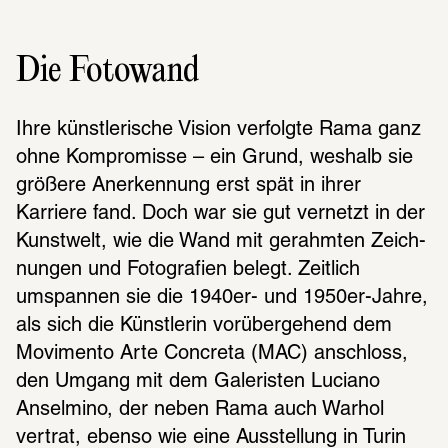
Die Fotowand
Ihre künst­le­ri­sche Vision verfolgte Rama ganz 
ohne Kompro­misse – ein Grund, weshalb sie 
größere Aner­ken­nung erst spät in ihrer 
Karriere fand. Doch war sie gut vernetzt in der 
Kunst­welt, wie die Wand mit gerahm­ten Zeich­
nun­gen und Foto­gra­fien belegt. Zeit­lich 
umspan­nen sie die 1940er- und 1950er-Jahre, 
als sich die Künst­le­rin vorüber­ge­hend dem 
Movimento Arte Concreta (MAC) anschloss, 
den Umgang mit dem Gale­ris­ten Luciano 
Ansel­mino, der neben Rama auch Warhol 
vertrat, ebenso wie eine Ausstel­lung in Turin 