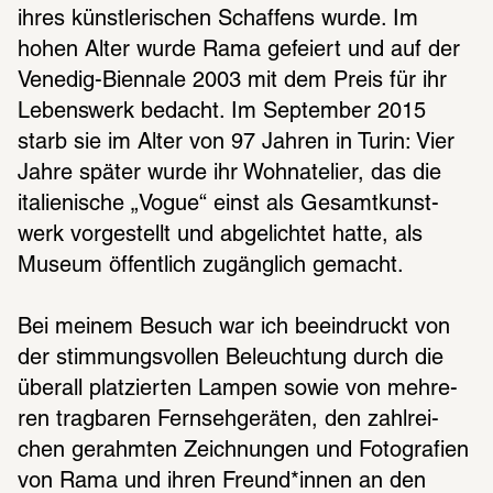
ihres künst­le­ri­schen Schaf­fens wurde. Im 
hohen Alter wurde Rama gefei­ert und auf der 
Vene­dig-Bien­nale 2003 mit dem Preis für ihr 
Lebens­werk bedacht. Im Septem­ber 2015 
starb sie im Alter von 97 Jahren in Turin: Vier 
Jahre später wurde ihr Wohnate­lier, das die 
italie­ni­sche „Vogue“ einst als Gesamt­kunst­
werk vorge­stellt und abge­lich­tet hatte, als 
Museum öffent­lich zugäng­lich gemacht.
Bei meinem Besuch war ich beein­druckt von 
der stim­mungs­vol­len Beleuch­tung durch die 
über­all plat­zier­ten Lampen sowie von mehre­
ren trag­ba­ren Fern­seh­ge­rä­ten, den zahl­rei­
chen gerahm­ten Zeich­nun­gen und Foto­gra­fien 
von Rama und ihren Freund*innen an den 