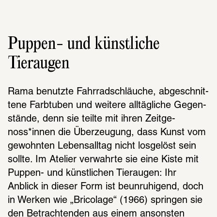
Puppen- und künstliche
Tieraugen
Rama benutzte Fahr­rad­schläu­che, abge­schnit­
tene Farb­tu­ben und weitere alltäg­li­che Gegen­
stände, denn sie teilte mit ihren Zeit­ge­
noss*innen die Über­zeu­gung, dass Kunst vom 
gewohn­ten Lebens­all­tag nicht losge­löst sein 
sollte. Im Atelier verwahrte sie eine Kiste mit 
Puppen- und künst­li­chen Tier­au­gen: Ihr 
Anblick in dieser Form ist beun­ru­hi­gend, doch 
in Werken wie „Brico­lage“ (1966) sprin­gen sie 
den Betrach­ten­den aus einem ansons­ten 