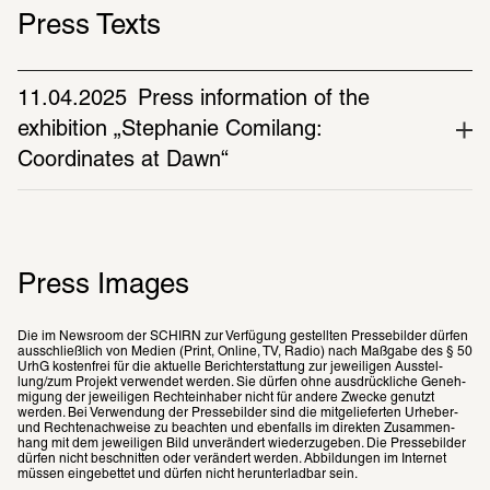
Press Texts
11.04.2025
Press information of the 
exhibition „Stephanie Comilang: 
Coordinates at Dawn“
Press Images
Die im News­room der SCHIRN zur Verfü­gung gestell­ten Pres­se­bil­der dürfen 
ausschließ­lich von Medien (Print, Online, TV, Radio) nach Maßgabe des § 50 
UrhG kosten­frei für die aktu­elle Bericht­er­stat­tung zur jewei­li­gen Ausstel­
lung/zum Projekt verwen­det werden. Sie dürfen ohne ausdrück­li­che Geneh­
mi­gung der jewei­li­gen Rech­te­inha­ber nicht für andere Zwecke genutzt 
werden. Bei Verwen­dung der Pres­se­bil­der sind die mitge­lie­fer­ten Urhe­ber- 
und Rech­te­nach­weise zu beach­ten und eben­falls im direk­ten Zusam­men­
hang mit dem jewei­li­gen Bild unver­än­dert wieder­zu­ge­ben. Die Pres­se­bil­der 
dürfen nicht beschnit­ten oder verän­dert werden. Abbil­dun­gen im Inter­net 
müssen einge­bet­tet und dürfen nicht herun­ter­lad­bar sein.