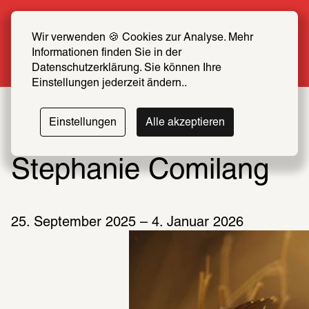
Sommer Special: Jetzt zum halben Preis 
SCHIRN FREUND*IN werden
Wir verwenden 🍪 Cookies zur Analyse. Mehr 
Informationen finden Sie in der 
Mehr erfahren
Datenschutzerklärung. Sie können Ihre 
Einstellungen jederzeit ändern..
SCHIRN
Einstellungen
Alle akzeptieren
Stephanie Comilang
25. September 2025 – 4. Januar 2026