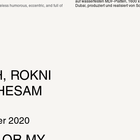
auf wasserfesten MDF-Platten, 1600 x 
ess humorous, eccentric, and full of 
Dubai, produziert und realisiert von S
 ROKNI 
HESAM 
er 2020