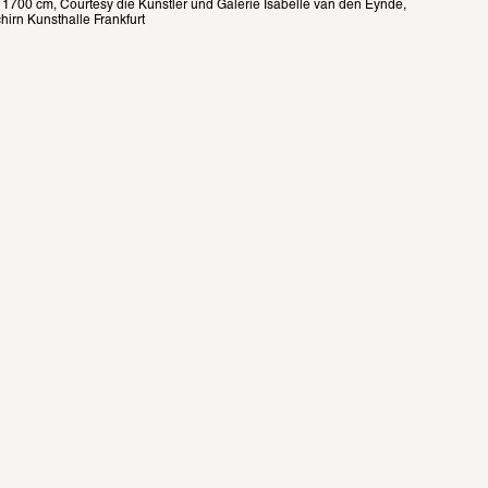
1700 cm, Courtesy die Künstler und Galerie Isabelle van den Eynde, 
chirn Kunsthalle Frankfurt