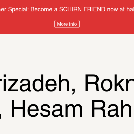
r Special: Become a SCHIRN FRIEND now at half
More info
zadeh, Rokni
h, Hesam Ra