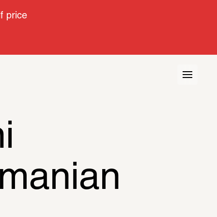
 price
 
hmanian