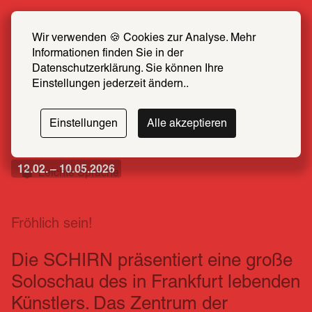
Sommer Special: Jetzt zum halben Preis 
SCHIRN FREUND*IN werden
Wir verwenden 🍪 Cookies zur Analyse. Mehr 
Informationen finden Sie in der 
Mehr erfahren
Datenschutzerklärung. Sie können Ihre 
Einstellungen jederzeit ändern..
Thomas
Einstellungen
Alle akzeptieren
Bayrle
12.02. – 10.05.2026
Leichte Sprache
Fröhlich sein!
Die SCHIRN präsentiert eine große 
Soloschau des in Frankfurt lebenden 
Künstlers. Das Zentrum der 