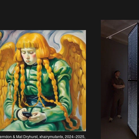
don & Mat Dryhurst, xhairymutantx, 2024–2025, 