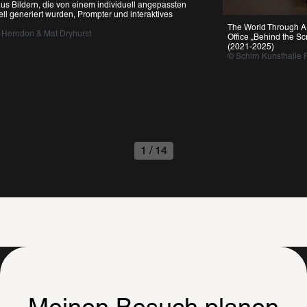
Bildern, die von einem individuell angepassten 
generiert wurden, Prompter und interaktives 
The World Through AI, 20
rndon & Mat Dryhurst 
Office „Behind the Scre
(2021-2025)
© Schirn Kunsthalle Fran
1
/
14