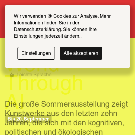
Sommer Special: Jetzt zum halben Preis 
SCHIRN FREUND*IN werden
Wir verwenden 🍪 Cookies zur Analyse. Mehr 
Informationen finden Sie in der 
Mehr erfahren
Datenschutzerklärung. Sie können Ihre 
Einstellungen jederzeit ändern..
The
Einstellungen
Alle akzeptieren
World
Leichte Sprache
Through
AI
Die große Sommerausstellung zeigt 
Kunstwerke aus den letzten zehn 
Bis 20. September
Jahren, die sich mit den kognitiven, 
politischen und ökologischen 